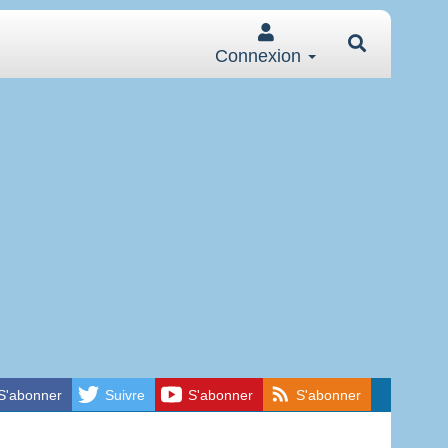
Connexion
S'abonner
Suivre
S'abonner
S'abonner