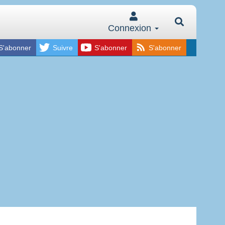
Connexion
S'abonner
Suivre
S'abonner
S'abonner