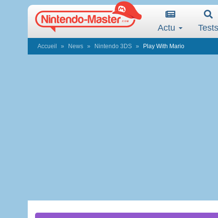
Actu
Test
Accueil
News
Nintendo 3DS
Play With Mario