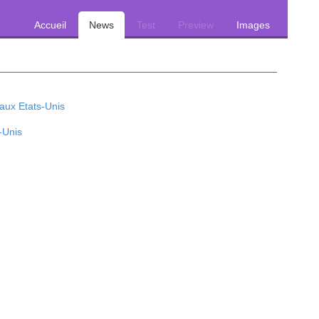
Accueil
News
Test
Preview
Images
-Unis