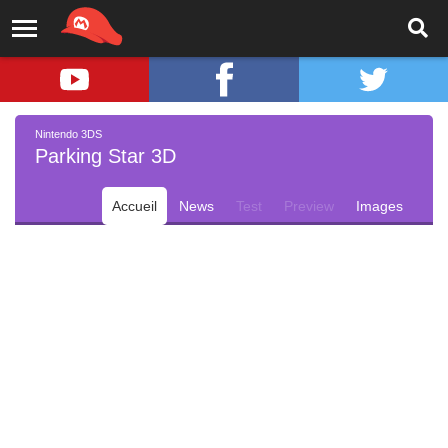
Nintendo 3DS
Parking Star 3D
Accueil
News
Test
Preview
Images