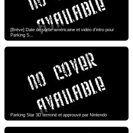
[Brève] Date de sortie américaine et vidéo d'intro pour
Parking S...
Parking Star 3D terminé et approuvé par Nintendo