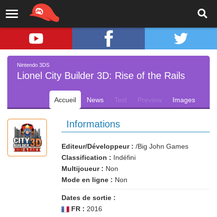
Nintendo 3DS
Lionel City Builder 3D: Rise of the Rails
Accueil
News
Test
Preview
Images
Informations
Editeur/Développeur :
/Big John Games
Classification :
Indéfini
Multijoueur :
Non
Mode en ligne :
Non
Dates de sortie :
FR :
2016