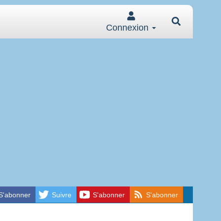
Connexion
S'abonner
Suivre
S'abonner
S'abonner