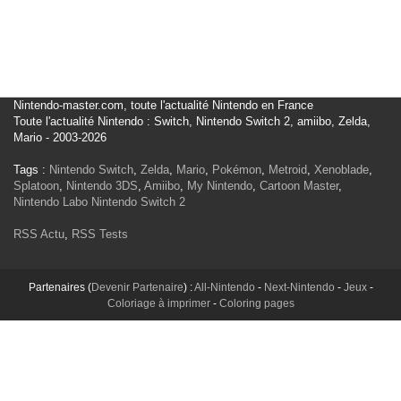
Nintendo-master.com, toute l'actualité Nintendo en France
Toute l'actualité Nintendo : Switch, Nintendo Switch 2, amiibo, Zelda,
Mario - 2003-2026
Tags :
Nintendo Switch
,
Zelda
,
Mario
,
Pokémon
,
Metroid
,
Xenoblade
,
Splatoon
,
Nintendo 3DS
,
Amiibo
,
My Nintendo
,
Cartoon Master
,
Nintendo Labo
Nintendo Switch 2
RSS Actu
,
RSS Tests
Partenaires (
Devenir Partenaire
) :
All-Nintendo
-
Next-Nintendo
-
Jeux
-
Coloriage à imprimer
-
Coloring pages