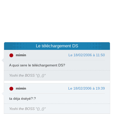
Le téléchargement DS
mimin
Le 18/02/2006 à 11:50
A quoi sere le téléchargement DS?
Yoshi the BOSS °()_()°
mimin
Le 18/02/2006 à 19:39
ta déja éséyé?:?
Yoshi the BOSS °()_()°