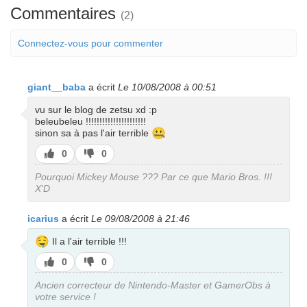
Commentaires
(2)
Connectez-vous pour commenter
giant__baba
a écrit
Le 10/08/2008 à 00:51
vu sur le blog de zetsu xd :p
beleubeleu !!!!!!!!!!!!!!!!!!!!!!
🤐
sinon sa à pas l'air terrible
J’aime
J’aime
0
0
pas
Pourquoi Mickey Mouse ??? Par ce que Mario Bros. !!!
X'D
icarius
a écrit
Le 09/08/2008 à 21:46
🤤
Il a l'air terrible !!!
J’aime
J’aime
0
0
pas
Ancien correcteur de Nintendo-Master et GamerObs à
votre service !