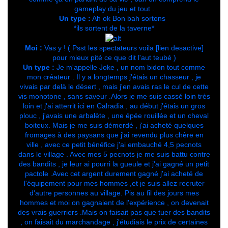
gameplay du jeu et tout .
Un type :
Ah ok Bon bah sortons
*ils sortent de la taverne*
Moi :
Vas y ! ( Psst les spectateurs voila [lien desactive]
pour mieux pité ce que dit l'aut teubé )
Un type :
Je m'appelle Joke , un nom bidon tout comme
mon créateur . Il y a longtemps j'étais un chasseur , je
vivais par delà le désert , mais j'en avais ras le cul de cette
vis monotone , sans saveur .Alors je me suis cassé loin très
loin et j'ai atterrit ici en Calradia , au début j’étais un gros
plouc , j'avais une arbalète , une épée rouillée et un cheval
boiteux. Mais je me suis démerdé , j'ai acheté quelques
fromages à des paysans que j'ai revendu plus chère en
ville , avec ce petit bénéfice j'ai embauché 4,5 pecnots
dans le village . Avec mes 5 pecnots je me suis battu contre
des bandits , je leur ai pourri la gueule et j'ai gagné un petit
pactole .Avec cet argent durement gagné j'ai acheté de
l'équipement pour mes hommes ,et je suis allez recruter
d'autre personnes au village. Pis au fil des jours mes
hommes et moi on gagnaient de l'expérience , on devenait
des vrais guerriers .Mais on faisait pas que tuer des bandits
, on faisait du marchandage , j'étudiais le prix de certaines