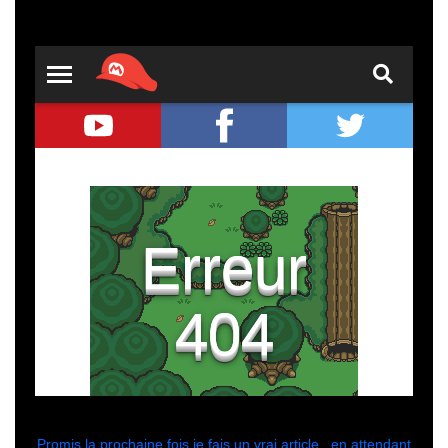
Promis la prochaine fois je fais un vrai article , en attendant