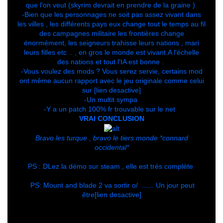
que l'on veut (skyrim devrait en prendre de la graine )
-Bien que les personnages ne soit pas assez vivant dans
les villes , les différents pays eux change tout le temps au fil
des campagnes militaire les frontières change
énormément, les seigneurs trahisse leurs nations , mari
leurs filles etc .. , en gros le monde est vivant.A l'échelle
des nations et tout l'IA est bonne .
-Vous voulez des mods ? Vous serez servie, certains mod
ont même aucun rapport avec le jeu originale comme celui
sur [lien desactive]
-Un multit sympa
-Y a un patch 100% fr trouvable sur le net
VRAI CONCLUSION
Bravo les turque , bravo le tiers monde *connard
occidental*
PS : DLez la démo sur steam , elle est trés complète
PS: Mount and blade 2 va sortir o/ ...... Un jour peut
être[lien desactive]