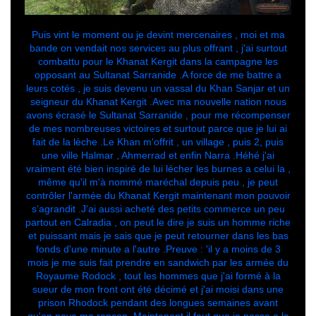
Puis vint le moment ou je devint mercenaires , moi et ma
bande on vendait nos services au plus offrant , j'ai surtout
combattu pour le Khanat Kergit dans la campagne les
opposant au Sultanat Sarranide .A force de me battre a
leurs cotés , je suis devenu un vassal du Khan Sanjar et un
seigneur du Khanat Kergit .Avec ma nouvelle nation nous
avons écrasé le Sultanat Sarranide , pour me récompenser
de mes nombreuses victoires et surtout parce que je lui ai
fait de la lèche .Le Khan m'offrit , un village , puis 2, puis
une ville Halmar , Ahmerrad et enfin Narra .Héhé j'ai
vraiment été bien inspiré de lui lécher les burnes a celui la ,
même qu'il m'à nommé maréchal depuis peu , je peut
contrôler l'armée du Khanat Kergit maintenant mon pouvoir
s’agrandit .J'ai aussi acheté des petits commerce un peu
partout en Calradia , on peut le dire je suis un homme riche
et puissant mais je sais que je peut retourner dans les bas
fonds d'une minute a l'autre .Preuve : 'il y a moins de 3
mois je me suis fait prendre en sandwich par les armée du
Royaume Rodock , tout les hommes que j'ai formé à la
sueur de mon front ont été décimé et j'ai moisi dans une
prison Rhodock pendant des longues semaines avant