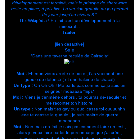
développement est terminé, mais le principe de shareware
reste en place, à prix fixe. La version gratuite du jeu permet
de jouer jusqu'au niveau 8.
"
Thx Wikipédia ! En-fait c'est un développement à la
minecraft .
Trailer
[lien desactive]
Solo
*Dans une taverne reculée de Calradia*
Moi :
Eh mon vieux arrète de boire , t'as vraiment une
gueule de défoncé ( et une haleine de chacal)
Un type :
Oh Oh Oh ! Me parle pas comme ça je suis un
seigneur moaaaaa *hips*
Moi :
Viens je t'enmène dehors , tu pourras dé-saouler et
me raconter ton histoire.
Un type :
Non mais t'es gay ou quoi casse toi ouuuuhhh
jeee te caasse la gueule , je suis maitre de guerre
moaaaaaa
Moi :
Non mais en-fait je sais pas comment faire un test ,
alors je veux faire parler le personnage que j'ai crée ,
comme ça en parlant de sa vie , bah on comprend le