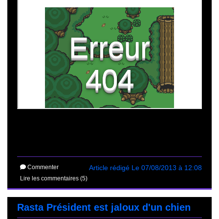
Commenter
Article rédigé Le 07/08/2013 à 12:08
Lire les commentaires (5)
Rasta Président est jaloux d'un chien