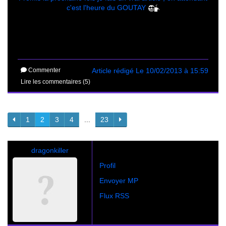
c'est l'heure du GOUTAY
Commenter
Article rédigé Le 10/02/2013 à 15:59
Lire les commentaires (5)
1
2
3
4
...
23
dragonkiller
Profil
Envoyer MP
Flux RSS