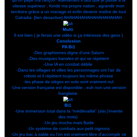
qu'on paye ma rançon .Maintenant il faut que je passe a la
vitesse supérieur , fondé ma propre nation , agrandir mon
territoire grâce a un mariage et enfin devenir maître de tout
Calradia .[lien desactive] AHAHAHAHAHAHAHAHAHAH
Multi
Il est bien ( je ferais une vidéo si ça intéresse des gens )
Conclusion
PA Bi1
-Des graphismes digne d'une Saturn
-Des musiques banales et qui se répètent
-
Une IA en combat débile
-Dans les villages et villes les personnages ont l'air de
robots et il répètent toujours les même phrase
-les phase de sièges en solo sont vraiment nul
-Une version française est disponible , euh non une version
franglaise
Bi1
-Une immersion total dans la "médiévalité" (sisi j'invente
des mots)
-Un jeu moche mais fluide
-Un système de combats aux petit oignons
-Un jeu bac à sable ou l'on est vraiment libre d'accomplir ce