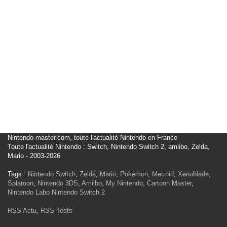
Nintendo-master.com, toute l'actualité Nintendo en France
Toute l'actualité Nintendo : Switch, Nintendo Switch 2, amiibo, Zelda,
Mario - 2003-2026
Tags :
Nintendo Switch
,
Zelda
,
Mario
,
Pokémon
,
Metroid
,
Xenoblade
,
Splatoon
,
Nintendo 3DS
,
Amiibo
,
My Nintendo
,
Cartoon Master
,
Nintendo Labo
Nintendo Switch 2
RSS Actu
,
RSS Tests