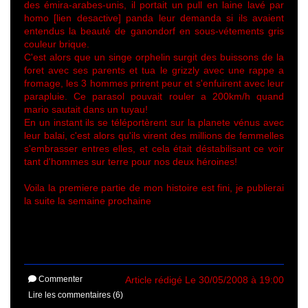
des émira-arabes-unis, il portait un pull en laine lavé par
homo [lien desactive] panda leur demanda si ils avaient
entendus la beauté de ganondorf en sous-vétements gris
couleur brique.
C'est alors que un singe orphelin surgit des buissons de la
foret avec ses parents et tua le grizzly avec une rappe a
fromage, les 3 hommes prirent peur et s'enfuirent avec leur
parapluie. Ce parasol pouvait rouler a 200km/h quand
mario sautait dans un tuyau!
En un instant ils se téléportèrent sur la planete vénus avec
leur balai, c'est alors qu'ils virent des millions de femmelles
s'embrasser entres elles, et cela était déstabilisant ce voir
tant d'hommes sur terre pour nos deux héroines!
Voila la premiere partie de mon histoire est fini, je publierai
la suite la semaine prochaine
Commenter
Article rédigé Le 30/05/2008 à 19:00
Lire les commentaires (6)