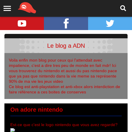
Le blog a ADN
Voila enfin mon blog pour ceux qui l'attendait avec
impatience, c'est a dire tres peu de monde en fait mdr! Ici
vous trouverez du nintendo et aussi du pas nintendo pace
que ya pas que nintendo dans la vie meme sa représente
90% de ma vie les jeux video
Ce blog est anti-playstation et anti-xbox alors interdiction de
faire référence a ces boites de conserves
On adore nintendo
Est-ce que c'est le logo nintendo que vous avez regardé?