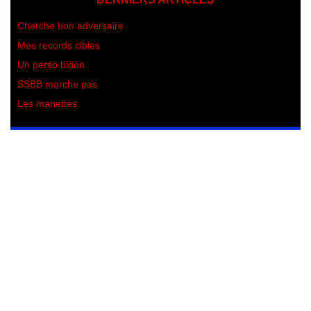
Cherche bon adversaire
Mes records cibles
Un perso bidon
SSBB marche pas
Les manettes