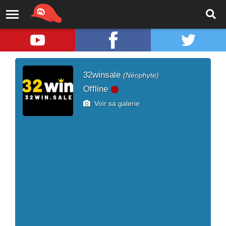
32winsale
(Néophyte)
Offline
Voir sa galerie