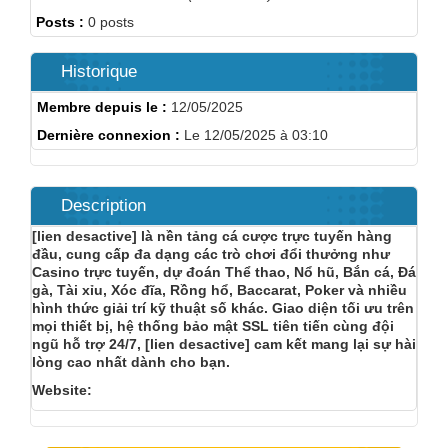
Posts :
0 posts
Historique
Membre depuis le :
12/05/2025
Dernière connexion :
Le 12/05/2025 à 03:10
Description
[lien desactive] là nền tảng cá cược trực tuyến hàng
đầu, cung cấp đa dạng các trò chơi đổi thưởng như
Casino trực tuyến, dự đoán Thể thao, Nổ hũ, Bắn cá, Đá
gà, Tài xỉu, Xóc đĩa, Rồng hổ, Baccarat, Poker và nhiều
hình thức giải trí kỹ thuật số khác. Giao diện tối ưu trên
mọi thiết bị, hệ thống bảo mật SSL tiên tiến cùng đội
ngũ hỗ trợ 24/7, [lien desactive] cam kết mang lại sự hài
lòng cao nhất dành cho bạn.
Website: