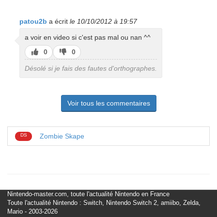
patou2b
a écrit
le 10/10/2012 à 19:57
a voir en video si c'est pas mal ou nan ^^
J’aime
J’aime
0
0
pas
Désolé si je fais des fautes d'orthographes.
Voir tous les commentaires
DS
Zombie Skape
Nintendo-master.com, toute l'actualité Nintendo en France
Toute l'actualité Nintendo : Switch, Nintendo Switch 2, amiibo, Zelda,
Mario - 2003-2026