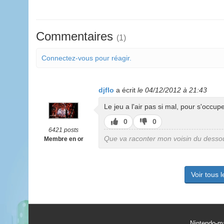
Commentaires
(1)
Connectez-vous pour réagir.
djflo
a écrit
le 04/12/2012 à 21:43
Le jeu a l'air pas si mal, pour s'occupe
J’aime
J’aime
0
0
pas
6421 posts
Que va raconter mon voisin du desso
Membre en or
Voir tous 
Nintendo-ma