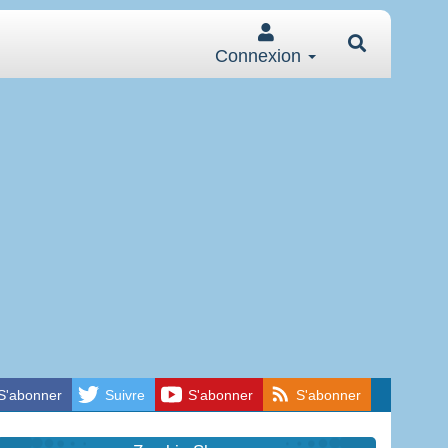
Connexion
S'abonner
Suivre
S'abonner
S'abonner