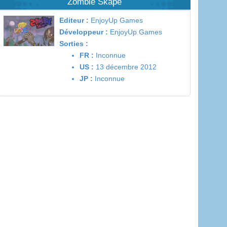
Zombie Skape
Editeur :
EnjoyUp Games
Développeur :
EnjoyUp Games
Sorties :
FR :
Inconnue
US :
13 décembre 2012
JP :
Inconnue