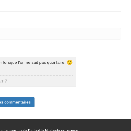
🙂
r lorsque l'on ne sait pas quoi faire.
us ?
les commentaires
ster.com, toute l'actualité Nintendo en France