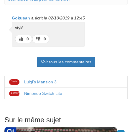
Gokusan
a écrit
le 02/10/2019 à 12:45
stylé
J’aime
J’aime
0
0
pas
Voir tous les commentaires
Switch
Luigi's Mansion 3
Switch
Nintendo Switch Lite
Sur le même sujet