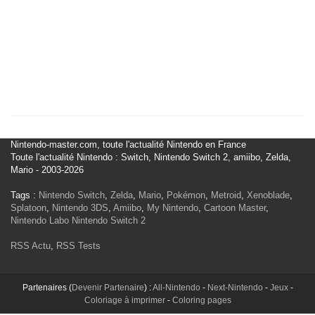
Nintendo-master.com, toute l'actualité Nintendo en France
Toute l'actualité Nintendo : Switch, Nintendo Switch 2, amiibo, Zelda,
Mario - 2003-2026
Tags :
Nintendo Switch
,
Zelda
,
Mario
,
Pokémon
,
Metroid
,
Xenoblade
,
Splatoon
,
Nintendo 3DS
,
Amiibo
,
My Nintendo
,
Cartoon Master
,
Nintendo Labo
Nintendo Switch 2
RSS Actu
,
RSS Tests
Partenaires (
Devenir Partenaire
) :
All-Nintendo
-
Next-Nintendo
-
Jeux
-
Coloriage à imprimer
-
Coloring pages