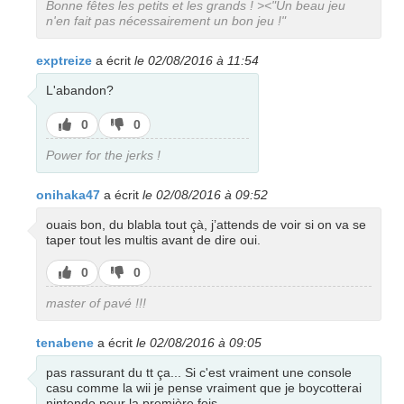
Bonne fêtes les petits et les grands ! ><"Un beau jeu
n'en fait pas nécessairement un bon jeu !"
exptreize
a écrit
le 02/08/2016 à 11:54
L'abandon?
J’aime
J’aime
0
0
pas
Power for the jerks !
onihaka47
a écrit
le 02/08/2016 à 09:52
ouais bon, du blabla tout çà, j’attends de voir si on va se
taper tout les multis avant de dire oui.
J’aime
J’aime
0
0
pas
master of pavé !!!
tenabene
a écrit
le 02/08/2016 à 09:05
pas rassurant du tt ça... Si c'est vraiment une console
casu comme la wii je pense vraiment que je boycotterai
nintendo pour la première fois...