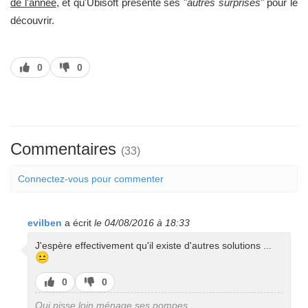
de l'année
, et qu'Ubisoft présente ses "
autres surprises
" pour le
découvrir.
J’aime
J’aime
0
0
pas
Commentaires
(33)
Connectez-vous pour commenter
evilben
a écrit
le 04/08/2016 à 18:33
J'espère effectivement qu'il existe d'autres solutions ...
😐
J’aime
J’aime
0
0
pas
Qui pisse loin ménage ses pompes.