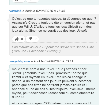
pas
vaval45
a écrit
le 02/08/2016 à 13:45
Qu'est-ce que tu racontes steeve, tu déconnes ou quoi ?
Assassin's Creed a toujours été en version alpha, et pas
que sur Wii U. D'ailleurs tous les jeux Ubisoft sont des
jeux alpha. Sinon ce ne serait pas des jeux Ubisoft !
J’aime
J’aime
0
0
pas
Fan d'audiovisuel ? Tu peux me suivre sur Bande2Ciné
(YouTube / Facebook / Twitter) ;)
veryoldgame
a écrit
le 02/08/2016 à 13:11
moi c est le nom d une "exclu" que j attends et par
"exclu" j entends "exclu" pas "provisoire" parce que
zombi U et rayman en "exclu" reelles ca change la
donne. a un moment des joueurs peuvent succomber
parce que ces titres ne sortiront jamais ailleurs et l
annonce d une de ces suites toujours "exclusive", meme
mytho, peut declencher l achat seul ou complémentaire
d une U.
alors si les portages PS360 etaient tous arrivés sur U ...