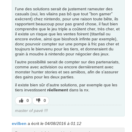
l'une des solutions serait de justement rameuter des
casuals (oui, les vilains pas bô que tout "bon gamer"
exècrent) chez nintendo, pour une raison toute bête, ils
rapportent beaucoup pour pas grand chose, il faut bien
comprendre que le jeu triple a coûtent cher, très cher, et
il existe un risque que les ventes foirent (titanfail ou
encore evolve, ainsi que bioshock infinte par exemple),
donc pourvoir compter sur une pompe à fric pas cher et
toujours le bienvenu pour les tiers, et donneraient du
grain à moudre à nintendo pour négocier des jeux.
l'autre possibilité serait de compter sur des partenariats,
comme avec activision ou encore dernièrement avec
monster hunter stories et ses amiibos, afin de s'assurer
des gains pour les deux parties.
il existe bien sûr d'autre solutions, par exemple que les
tiers investissent
réellement
dans la nx.
J’aime
J’aime
0
0
pas
master of pavé !!!
evilben
a écrit
le 04/08/2016 à 01:12