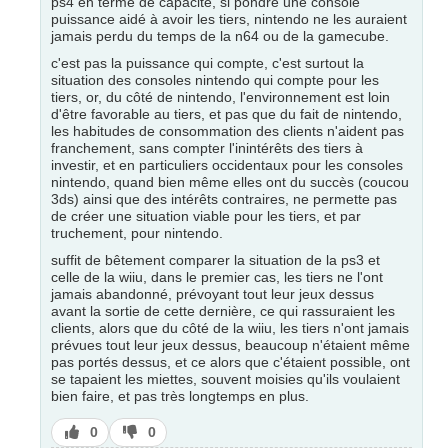
ps4 en terme de capacité, si pondre une console
puissance aidé à avoir les tiers, nintendo ne les auraient
jamais perdu du temps de la n64 ou de la gamecube.
c'est pas la puissance qui compte, c'est surtout la
situation des consoles nintendo qui compte pour les
tiers, or, du côté de nintendo, l'environnement est loin
d'être favorable au tiers, et pas que du fait de nintendo,
les habitudes de consommation des clients n'aident pas
franchement, sans compter l'inintérêts des tiers à
investir, et en particuliers occidentaux pour les consoles
nintendo, quand bien même elles ont du succès (coucou
3ds) ainsi que des intérêts contraires, ne permette pas
de créer une situation viable pour les tiers, et par
truchement, pour nintendo.
suffit de bêtement comparer la situation de la ps3 et
celle de la wiiu, dans le premier cas, les tiers ne l'ont
jamais abandonné, prévoyant tout leur jeux dessus
avant la sortie de cette dernière, ce qui rassuraient les
clients, alors que du côté de la wiiu, les tiers n'ont jamais
prévues tout leur jeux dessus, beaucoup n'étaient même
pas portés dessus, et ce alors que c'étaient possible, ont
se tapaient les miettes, souvent moisies qu'ils voulaient
bien faire, et pas très longtemps en plus.
J’aime
J’aime
0
0