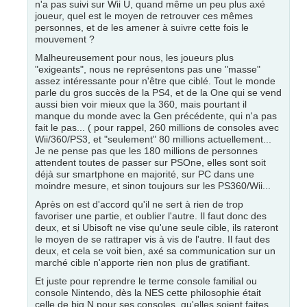
n'a pas suivi sur Wii U, quand même un peu plus axé
joueur, quel est le moyen de retrouver ces mêmes
personnes, et de les amener à suivre cette fois le
mouvement ?
Malheureusement pour nous, les joueurs plus
"exigeants", nous ne représentons pas une "masse"
assez intéressante pour n'être que ciblé. Tout le monde
parle du gros succès de la PS4, et de la One qui se vend
aussi bien voir mieux que la 360, mais pourtant il
manque du monde avec la Gen précédente, qui n'a pas
fait le pas... ( pour rappel, 260 millions de consoles avec
Wii/360/PS3, et "seulement" 80 millions actuellement...
Je ne pense pas que les 180 millions de personnes
attendent toutes de passer sur PSOne, elles sont soit
déjà sur smartphone en majorité, sur PC dans une
moindre mesure, et sinon toujours sur les PS360/Wii...
Après on est d'accord qu'il ne sert à rien de trop
favoriser une partie, et oublier l'autre. Il faut donc des
deux, et si Ubisoft ne vise qu'une seule cible, ils rateront
le moyen de se rattraper vis à vis de l'autre. Il faut des
deux, et cela se voit bien, axé sa communication sur un
marché cible n'apporte rien non plus de gratifiant.
Et juste pour reprendre le terme console familial ou
console Nintendo, dès la NES cette philosophie était
celle de big N pour ses consoles, qu'elles soient faites