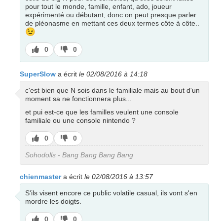
pour tout le monde, famille, enfant, ado, joueur
expérimenté ou débutant, donc on peut presque parler
de pléonasme en mettant ces deux termes côte à côte..
😉
J’aime
J’aime
0
0
pas
SuperSlow
a écrit
le 02/08/2016 à 14:18
c'est bien que N sois dans le familiale mais au bout d'un
moment sa ne fonctionnera plus...
et pui est-ce que les familles veulent une console
familiale ou une console nintendo ?
J’aime
J’aime
0
0
pas
Sohodolls - Bang Bang Bang Bang
chienmaster
a écrit
le 02/08/2016 à 13:57
S'ils visent encore ce public volatile casual, ils vont s'en
mordre les doigts.
J’aime
J’aime
0
0