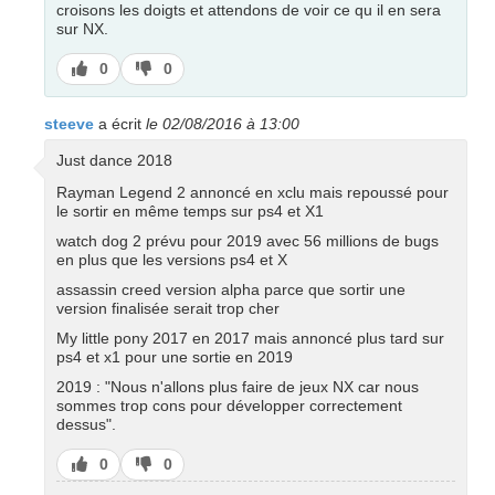
croisons les doigts et attendons de voir ce qu il en sera
sur NX.
J’aime
J’aime
0
0
pas
steeve
a écrit
le 02/08/2016 à 13:00
Just dance 2018
Rayman Legend 2 annoncé en xclu mais repoussé pour
le sortir en même temps sur ps4 et X1
watch dog 2 prévu pour 2019 avec 56 millions de bugs
en plus que les versions ps4 et X
assassin creed version alpha parce que sortir une
version finalisée serait trop cher
My little pony 2017 en 2017 mais annoncé plus tard sur
ps4 et x1 pour une sortie en 2019
2019 : "Nous n'allons plus faire de jeux NX car nous
sommes trop cons pour développer correctement
dessus".
J’aime
J’aime
0
0
pas