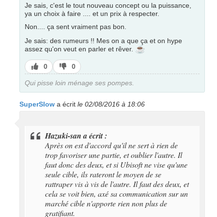
Je sais, c'est le tout nouveau concept ou la puissance,
ya un choix à faire .... et un prix à respecter.
Non.... ça sent vraiment pas bon.
Je sais: des rumeurs !! Mes on a que ça et on hype
☕
assez qu'on veut en parler et rêver.
J’aime
J’aime
0
0
pas
Qui pisse loin ménage ses pompes.
SuperSlow
a écrit
le 02/08/2016 à 18:06
Hazuki-san a écrit :
Après on est d'accord qu'il ne sert à rien de
trop favoriser une partie, et oublier l'autre. Il
faut donc des deux, et si Ubisoft ne vise qu'une
seule cible, ils rateront le moyen de se
rattraper vis à vis de l'autre. Il faut des deux, et
cela se voit bien, axé sa communication sur un
marché cible n'apporte rien non plus de
gratifiant.