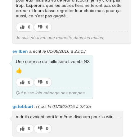
pour eux mais au vu de leur discours, je n'y crois pas
trop. Espérons que les autres tiers ne feront pas cette
erreur et leurs fasse regretter leur choix mais pour ça
aussi, ce n'est pas gagné....
J’aime
J’aime
0
0
pas
Je suis né avec une manette dans les mains
evilben
a écrit
le 01/08/2016 à 23:13
Une surprise de taille serait zombi NX
👍
J’aime
J’aime
0
0
pas
Qui pisse loin ménage ses pompes.
gstobbart
a écrit
le 01/08/2016 à 22:35
mdr ils avaient sorti le même discours pour la wiiu.....
J’aime
J’aime
0
0
pas