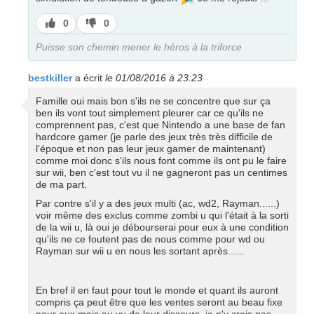
J’aime
J’aime
0
0
pas
Puisse son chemin mener le héros à la triforce
bestkiller
a écrit
le 01/08/2016 à 23:23
Famille oui mais bon s'ils ne se concentre que sur ça
ben ils vont tout simplement pleurer car ce qu'ils ne
comprennent pas, c'est que Nintendo a une base de fan
hardcore gamer (je parle des jeux très très difficile de
l'époque et non pas leur jeux gamer de maintenant)
comme moi donc s'ils nous font comme ils ont pu le faire
sur wii, ben c'est tout vu il ne gagneront pas un centimes
de ma part.
Par contre s'il y a des jeux multi (ac, wd2, Rayman......)
voir même des exclus comme zombi u qui l'était à la sorti
de la wii u, là oui je débourserai pour eux à une condition
qu'ils ne ce foutent pas de nous comme pour wd ou
Rayman sur wii u en nous les sortant après......
En bref il en faut pour tout le monde et quant ils auront
compris ça peut être que les ventes seront au beau fixe