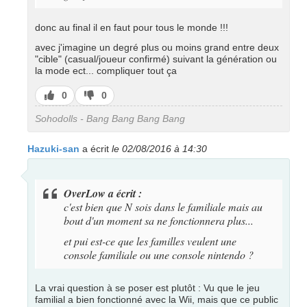
donc au final il en faut pour tous le monde !!!
avec j'imagine un degré plus ou moins grand entre deux
"cible" (casual/joueur confirmé) suivant la génération ou
la mode ect... compliquer tout ça
J’aime
J’aime
0
0
pas
Sohodolls - Bang Bang Bang Bang
Hazuki-san
a écrit
le 02/08/2016 à 14:30
OverLow a écrit :
c'est bien que N sois dans le familiale mais au
bout d'un moment sa ne fonctionnera plus...
et pui est-ce que les familles veulent une
console familiale ou une console nintendo ?
La vrai question à se poser est plutôt : Vu que le jeu
familial a bien fonctionné avec la Wii, mais que ce public