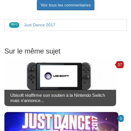
Voir tous les commentaires
Wii U
Just Dance 2017
Sur le même sujet
37
Ubisoft réaffirme son soutien à la Nintendo Switch
mais n'annonce...
0