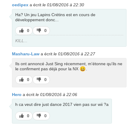
oedipex
a écrit
le 01/08/2016 à 22:30
Ha? Un jeu Lapins Crétins est en cours de
développement donc...
J’aime
J’aime
0
0
pas
KILL...
Masharu-Law
a écrit
le 01/08/2016 à 22:27
Ils ont annoncé Just Sing récemment, m'étonne qu'ils ne
😄
le confirment pas déjà pour la NX
.
J’aime
J’aime
0
0
pas
Hero
a écrit
le 01/08/2016 à 22:06
h ca veut dire just dance 2017 vien pas sur wii ?a
J’aime
J’aime
0
0
pas