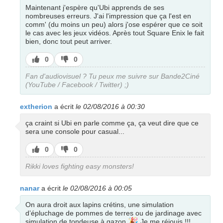
Maintenant j'espère qu'Ubi apprends de ses
nombreuses erreurs. J'ai l'impression que ça l'est en
comm' (du moins un peu) alors j'ose espérer que ce soit
le cas avec les jeux vidéos. Après tout Square Enix le fait
bien, donc tout peut arriver.
J’aime
J’aime
0
0
pas
Fan d'audiovisuel ? Tu peux me suivre sur Bande2Ciné
(YouTube / Facebook / Twitter) ;)
extherion
a écrit
le 02/08/2016 à 00:30
ça craint si Ubi en parle comme ça, ça veut dire que ce
sera une console pour casual...
J’aime
J’aime
0
0
pas
Rikki loves fighting easy monsters!
nanar
a écrit
le 02/08/2016 à 00:05
On aura droit aux lapins crétins, une simulation
d’épluchage de pommes de terres ou de jardinage avec
🎉
simulation de tondeuse à gazon
Je me réjouis !!!