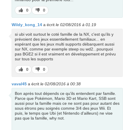
J’aime
J’aime
0
0
pas
Wildy_kong_14
a écrit
le 02/08/2016 à 01:19
si ubi voit surtout le coté famille de la NX, c'est qu'ils y
prévoient des jeux essentiellement familiaux... en
espérant que les jeux multi supports débarquent aussi
sur NX, comme par exemple steep ou wd2...pourquoi
pas BGE2 si il est vraiment en développement et prévu
sur tous les supports
J’aime
J’aime
0
0
pas
vaval45
a écrit
le 02/08/2016 à 00:38
Bon après tout dépends ce qu'ils entendent par famille.
Parce que Pokémon, Mario 3D et Mario Kart, SSB sont
aussi pour la famille mais ce ne sont pas pour autant des
sous étrons peu soignés comme 3/4 des jeux Wii. Et
puis, le temps que Ubi (et Nintendo d'ailleurs) ne vise
pas que la famille, why not.