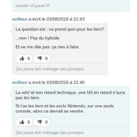
pas
master of pavé !!!
evilben
a écrit
le 03/08/2016 à 21:43
La question est : ca prend quoi pour les tiers?
...non ! Pas du hybride
Et ne me dite pas: ya rien à faire.
J’aime
J’aime
0
0
pas
Qui pisse loin ménage ses pompes.
evilben
a écrit
le 03/08/2016 à 21:40
La wiiU et son retard technique, une NX en retard n'aura
pas les tiers.
Si t'as les tiers et les exclu Nintendo, sur une seule
console, alors ca devrait se vendre.
J’aime
J’aime
0
0
pas
Qui pisse loin ménage ses pompes.