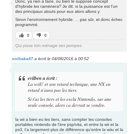
Donc, ya rien à faire, ou bien le supposé concept
d'hybride les ramènera? Je dit: si la puissance est l'un
des principaux atouts pour eux alors allons y.
Sinon l'environnement hybride. ... pas sûr, et donc échec
programmé.
J’aime
J’aime
0
0
pas
Qui pisse loin ménage ses pompes.
onihaka47
a écrit
le 04/08/2016 à 00:52
evilben a écrit :
La wiiU et son retard technique, une NX en
retard n'aura pas les tiers.
Si t'as les tiers et les exclu Nintendo, sur une
seule console, alors ca devrait se vendre.
la wii a bien eu les tiers, sans compter les consoles
portables nintendo de l'ère psp/vita, et entre la wii et la
ps3, t'a largement plus de différence qu'entre la wiiu et la