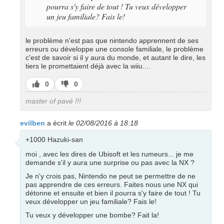
pourra s'y faire de tout ! Tu veux développer
un jeu familiale? Fais le!
le problème n'est pas que nintendo apprennent de ses
erreurs ou développe une console familiale, le problème
c'est de savoir si il y aura du monde, et autant le dire, les
tiers le promettaient déjà avec la wiiu....
J’aime
J’aime
0
0
pas
master of pavé !!!
evilben
a écrit
le 02/08/2016 à 18:18
+1000 Hazuki-san
moi , avec les dires de Ubisoft et les rumeurs... je me
demande s'il y aura une surprise ou pas avec la NX ?
Je n'y crois pas, Nintendo ne peut se permettre de ne
pas apprendre de ces erreurs. Faites nous une NX qui
détonne et ensuite et bien il pourra s'y faire de tout ! Tu
veux développer un jeu familiale? Fais le!
Tu veux y développer une bombe? Fait la!