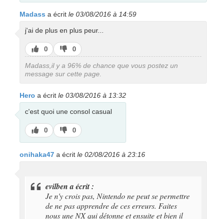
Madass
a écrit
le 03/08/2016 à 14:59
j'ai de plus en plus peur...
J’aime
J’aime
0
0
pas
Madass,il y a 96% de chance que vous postez un
message sur cette page.
Hero
a écrit
le 03/08/2016 à 13:32
c'est quoi une consol casual
J’aime
J’aime
0
0
pas
onihaka47
a écrit
le 02/08/2016 à 23:16
evilben a écrit :
Je n'y crois pas, Nintendo ne peut se permettre
de ne pas apprendre de ces erreurs. Faites
nous une NX qui détonne et ensuite et bien il