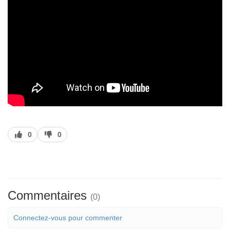
J’aime
J’aime
0
0
pas
Commentaires
(0)
Connectez-vous pour commenter