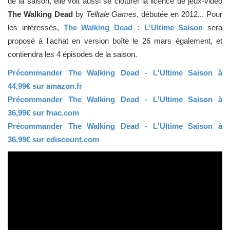
de la saison, elle voit aussi se clôturer la licence de jeux-vidéo
The Walking Dead
by
Telltale Games
, débutée en 2012... Pour
les intéressés,
The Walking Dead : L'Ultime Saison
sera
proposé à l'achat en version boîte le 26 mars également, et
contiendra les 4 épisodes de la saison.
Précommander The Walking Dead - L'Ultime Saison à
44,99€ sur amazon.fr
Précommander The Walking Dead - L'Ultime Saison à
36,99€ sur fnac.com
Précommander The Walking Dead - L'Ultime Saison à
36,99€ sur cdiscount.com