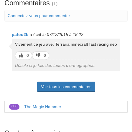
Commentaires
(1)
Connectez-vous pour commenter
patou2b
a écrit
le 07/12/2015 à 18:22
Vivement ce jeu ave. Terraria minecraft fast racing neo
J’aime
J’aime
0
0
pas
Désolé si je fais des fautes d'orthographes.
Voir tous les commentaires
3DS
The Magic Hammer