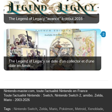
The Legend of Legacy "avancé" à début 2016
2
The Legend of Legacy se dote d'un collector et d'une
date en Amér...
Nintendo-master.com, toute l'actualité Nintendo en France
Toute l'actualité Nintendo : Switch, Nintendo Switch 2, amiibo, Zelda,
Mario - 2003-2026
Tags :
Nintendo Switch
,
Zelda
,
Mario
,
Pokémon
,
Metroid
,
Xenoblade
,