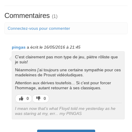
Commentaires
(1)
Connectez-vous pour commenter
pingas
a écrit
le 16/05/2016 à 21:45
C'est clairement pas mon type de jeu, piètre rôliste que
je suis!
Néanmoins j'ai toujours une certaine sympathie pour ces
madeleines de Proust vidéoludiques.
Attention aux dérives toutefois... Si c'est pour forcer
l'hommage, autant retourner à ses classiques.
J’aime
J’aime
0
0
pas
I mean now that's what Floyd told me yesterday as he
was staring at my, err... my PINGAS