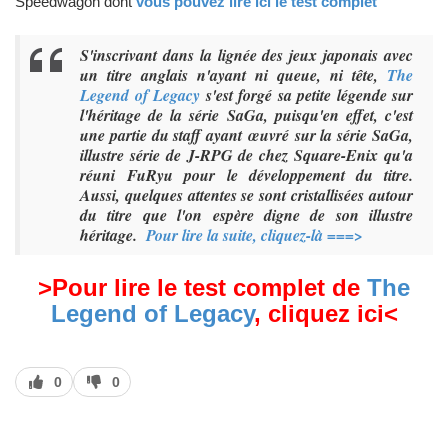
Speedwagon dont
vous pouvez lire ici le test complet
S'inscrivant dans la lignée des jeux japonais avec
un titre anglais n'ayant ni queue, ni tête,
The
Legend of Legacy
s'est forgé sa petite légende sur
l'héritage de la série SaGa, puisqu'en effet, c'est
une partie du staff ayant œuvré sur la série SaGa,
illustre série de J-RPG de chez Square-Enix qu'a
réuni FuRyu pour le développement du titre.
Aussi, quelques attentes se sont cristallisées autour
du titre que l'on espère digne de son illustre
héritage.
Pour lire la suite, cliquez-là ===>
>
Pour lire le test complet
de
The
Legend of Legacy
,
cliquez ici
<
J’aime
J’aime
0
0
pas