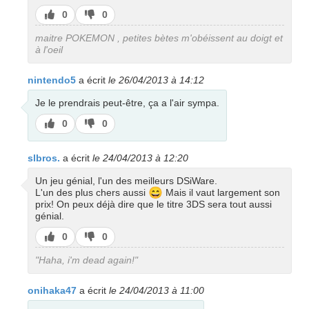
J’aime
J’aime
0
0
pas
maitre POKEMON , petites bètes m'obéissent au doigt et
à l'oeil
nintendo5
a écrit
le 26/04/2013 à 14:12
Je le prendrais peut-être, ça a l'air sympa.
J’aime
J’aime
0
0
pas
slbros.
a écrit
le 24/04/2013 à 12:20
Un jeu génial, l'un des meilleurs DSiWare.
😄
L'un des plus chers aussi
Mais il vaut largement son
prix! On peux déjà dire que le titre 3DS sera tout aussi
génial.
J’aime
J’aime
0
0
pas
"Haha, i'm dead again!"
onihaka47
a écrit
le 24/04/2013 à 11:00