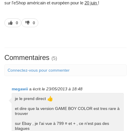
sur l'eShop américain et européen pour le
20 juin
!
J’aime
J’aime
0
0
pas
Commentaires
(5)
Connectez-vous pour commenter
megawii
a écrit
le 23/05/2013 à 18:48
👍
je le prend direct
et dire que la version GAME BOY COLOR est tres rare à
trouver
sur Ebay , je l'ai vue à 799 ¤ et + , ce n'est pas des
blagues