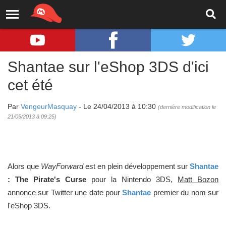
Shantae sur l'eShop 3DS d'ici
cet été
Par
VengeurMasquay
- Le 24/04/2013 à 10:30
(dernière modification le
21/05/2013 à 09:25)
Alors que
WayForward
est en plein développement sur
Shantae
: The Pirate's Curse
pour la Nintendo 3DS,
Matt Bozon
annonce sur Twitter une date pour
Shantae
premier du nom sur
l'eShop 3DS.