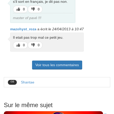
s'il sort en français, je dit pas non.
J’aime
J’aime
0
0
pas
master of pavé !!!
mazohyst_roza
a écrit
le 24/04/2013 à 10:47
Il etait pas trop mal ce petit jeu.
J’aime
J’aime
0
0
pas
Voir tous les commentaires
GB
Shantae
Sur le même sujet