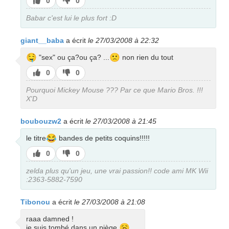
J’aime
J’aime
0
0
pas
Babar c'est lui le plus fort :D
giant__baba
a écrit
le 27/03/2008 à 22:32
🤤
🙁
"sex" ou ça?ou ça? ...
non rien du tout
J’aime
J’aime
0
0
pas
Pourquoi Mickey Mouse ??? Par ce que Mario Bros. !!!
X'D
boubouzw2
a écrit
le 27/03/2008 à 21:45
😂
le titre
bandes de petits coquins!!!!!
J’aime
J’aime
0
0
pas
zelda plus qu'un jeu, une vrai passion!! code ami MK Wii
:2363-5882-7590
Tibonou
a écrit
le 27/03/2008 à 21:08
raaa damned !
🥱
je suis tombé dans un piège