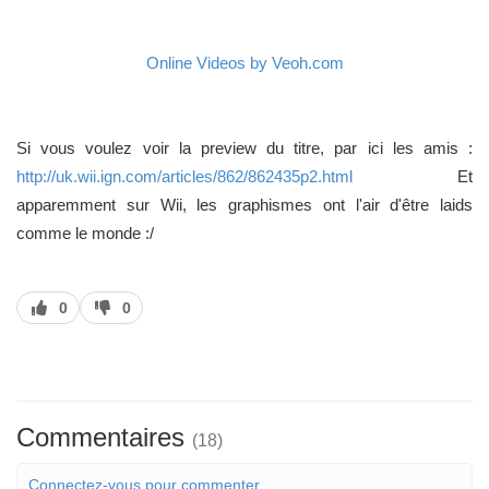
Online Videos by Veoh.com
Si vous voulez voir la preview du titre, par ici les amis :
http://uk.wii.ign.com/articles/862/862435p2.html
Et
apparemment sur Wii, les graphismes ont l'air d'être laids
comme le monde :/
J’aime
J’aime
0
0
pas
Commentaires
(18)
Connectez-vous pour commenter