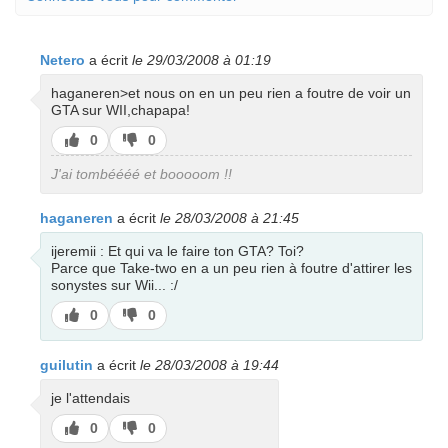
Netero
a écrit
le 29/03/2008 à 01:19
haganeren>et nous on en un peu rien a foutre de voir un
GTA sur WII,chapapa!
J’aime
J’aime
0
0
pas
J'ai tombéééé et booooom !!
haganeren
a écrit
le 28/03/2008 à 21:45
ijeremii : Et qui va le faire ton GTA? Toi?
Parce que Take-two en a un peu rien à foutre d'attirer les
sonystes sur Wii... :/
J’aime
J’aime
0
0
pas
guilutin
a écrit
le 28/03/2008 à 19:44
je l'attendais
J’aime
J’aime
0
0
pas