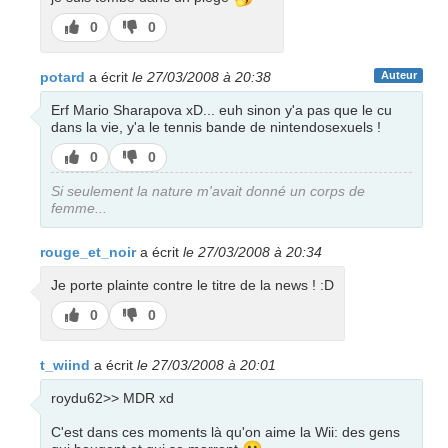
J’aime
J’aime
0
0
pas
potard
a écrit
le 27/03/2008 à 20:38
Auteur
Erf Mario Sharapova xD... euh sinon y'a pas que le cu
dans la vie, y'a le tennis bande de nintendosexuels !
J’aime
J’aime
0
0
pas
Si seulement la nature m'avait donné un corps de
femme...
rouge_et_noir
a écrit
le 27/03/2008 à 20:34
Je porte plainte contre le titre de la news ! :D
J’aime
J’aime
0
0
pas
t_wiind
a écrit
le 27/03/2008 à 20:01
roydu62>> MDR xd
C'est dans ces moments là qu'on aime la Wii: des gens