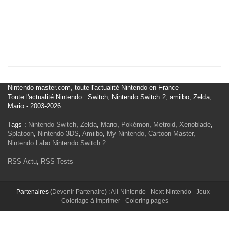
Nintendo-master.com, toute l'actualité Nintendo en France
Toute l'actualité Nintendo : Switch, Nintendo Switch 2, amiibo, Zelda,
Mario - 2003-2026
Tags :
Nintendo Switch
,
Zelda
,
Mario
,
Pokémon
,
Metroid
,
Xenoblade
,
Splatoon
,
Nintendo 3DS
,
Amiibo
,
My Nintendo
,
Cartoon Master
,
Nintendo Labo
Nintendo Switch 2
RSS Actu
,
RSS Tests
Partenaires (
Devenir Partenaire
) :
All-Nintendo
-
Next-Nintendo
-
Jeux
-
Coloriage à imprimer
-
Coloring pages