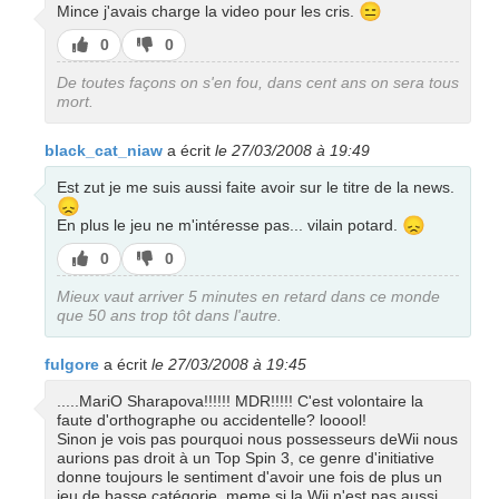
😑
Mince j'avais charge la video pour les cris.
J’aime
J’aime
0
0
pas
De toutes façons on s'en fou, dans cent ans on sera tous
mort.
black_cat_niaw
a écrit
le 27/03/2008 à 19:49
Est zut je me suis aussi faite avoir sur le titre de la news.
😞
😞
En plus le jeu ne m'intéresse pas... vilain potard.
J’aime
J’aime
0
0
pas
Mieux vaut arriver 5 minutes en retard dans ce monde
que 50 ans trop tôt dans l'autre.
fulgore
a écrit
le 27/03/2008 à 19:45
.....MariO Sharapova!!!!!! MDR!!!!! C'est volontaire la
faute d'orthographe ou accidentelle? looool!
Sinon je vois pas pourquoi nous possesseurs deWii nous
aurions pas droit à un Top Spin 3, ce genre d'initiative
donne toujours le sentiment d'avoir une fois de plus un
jeu de basse catégorie, meme si la Wii n'est pas aussi