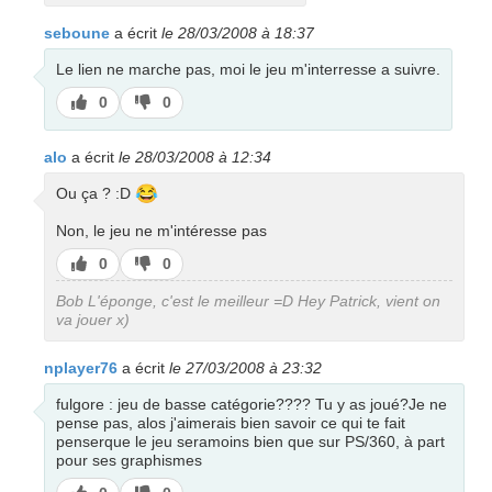
seboune
a écrit
le 28/03/2008 à 18:37
Le lien ne marche pas, moi le jeu m'interresse a suivre.
J’aime
J’aime
0
0
pas
alo
a écrit
le 28/03/2008 à 12:34
😂
Ou ça ? :D
Non, le jeu ne m'intéresse pas
J’aime
J’aime
0
0
pas
Bob L'éponge, c'est le meilleur =D Hey Patrick, vient on
va jouer x)
nplayer76
a écrit
le 27/03/2008 à 23:32
fulgore : jeu de basse catégorie???? Tu y as joué?Je ne
pense pas, alos j'aimerais bien savoir ce qui te fait
penserque le jeu seramoins bien que sur PS/360, à part
pour ses graphismes