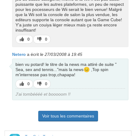
puissante que les autres plateformes, un peu de respect
pour les pocesseurs de Wii serait le bien venue! Malgré
que la Wii soit la console de salon la plus vendue, les
editeurs supporte la console autant que la Game Cube!
Y'a juste un couiya léger mieux mais ça reste encore
insuffisant!
J’aime
J’aime
0
0
pas
Netero
a écrit
le 27/03/2008 à 19:45
bien vu potard! le titre de la news ma attiré de suite "
😑
Sea, sex and tennis..."mais la news
,Top spin
m'interresse pas trop,chapapa!
J’aime
J’aime
0
0
pas
J'ai tombéééé et booooom !!
Voir tous les commentaires
Wii