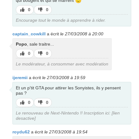
🙂
qui bougent et qui se marrent
J’aime
J’aime
0
0
pas
Encourage tout le monde à apprendre à rider.
captain_cowkill
a écrit
le 27/03/2008 à 20:00
Popo
, sale traitre...
J’aime
J’aime
0
0
pas
Le modérateur, à consommer avec modération
ijeremii
a écrit
le 27/03/2008 à 19:59
Et un p'tit GTA pour attirer les Sonyistes, ils y pensent
pas ?
J’aime
J’aime
0
0
pas
Le renouveau de Next-Nintendo !! Inscription ici: [lien
desactive]
roydu62
a écrit
le 27/03/2008 à 19:54