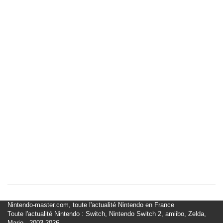
Nintendo-master.com, toute l'actualité Nintendo en France
Toute l'actualité Nintendo : Switch, Nintendo Switch 2, amiibo, Zelda,
Mario - 2003-2026