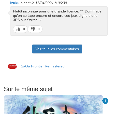
Izuku
a écrit
le 16/04/2021 à 06:39
Plutôt inconnue pour une grande licence. ^^ Dommage
qu’on se tape encore et encore ces jeux digne d’une
3DS sur Switch. :/
J’aime
J’aime
0
0
pas
Voir tous les commentaires
Switch
SaGa Frontier Remastered
Sur le même sujet
1