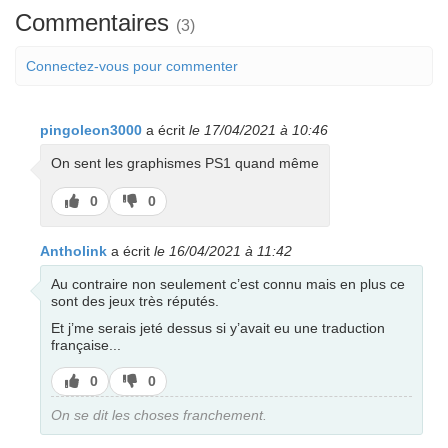
Commentaires
(3)
Connectez-vous pour commenter
pingoleon3000
a écrit
le 17/04/2021 à 10:46
On sent les graphismes PS1 quand même
J’aime
J’aime
0
0
pas
Antholink
a écrit
le 16/04/2021 à 11:42
Au contraire non seulement c’est connu mais en plus ce
sont des jeux très réputés.
Et j’me serais jeté dessus si y’avait eu une traduction
française...
J’aime
J’aime
0
0
pas
On se dit les choses franchement.