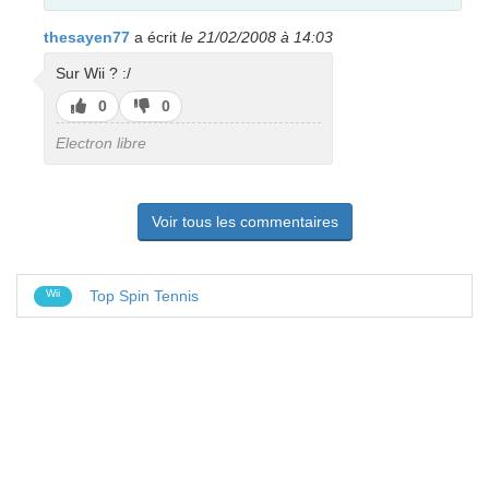
thesayen77
a écrit
le 21/02/2008 à 14:03
Sur Wii ? :/
J’aime
J’aime
0
0
pas
Electron libre
Voir tous les commentaires
Wii
Top Spin Tennis