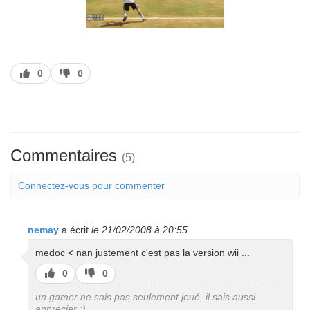
J’aime
J’aime
0
0
pas
Commentaires
(5)
Connectez-vous pour commenter
nemay
a écrit
le 21/02/2008 à 20:55
medoc < nan justement c'est pas la version wii ...
J’aime
J’aime
0
0
pas
un gamer ne sais pas seulement joué, il sais aussi
apprecier ;)