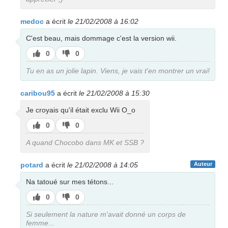
medoc
a écrit
le 21/02/2008 à 16:02
C'est beau, mais dommage c'est la version wii.
J’aime
J’aime
0
0
pas
Tu en as un jolie lapin. Viens, je vais t'en montrer un vrai!
caribou95
a écrit
le 21/02/2008 à 15:30
Je croyais qu'il était exclu Wii O_o
J’aime
J’aime
0
0
pas
A quand Chocobo dans MK et SSB ?
potard
a écrit
le 21/02/2008 à 14:05
Auteur
Na tatoué sur mes tétons...
J’aime
J’aime
0
0
pas
Si seulement la nature m'avait donné un corps de
femme...