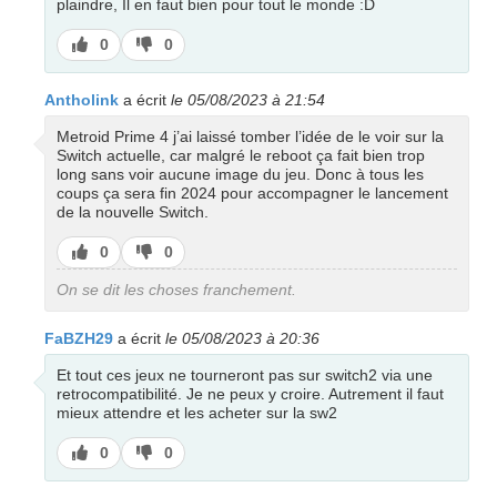
plaindre, Il en faut bien pour tout le monde :D
J’aime
J’aime
0
0
pas
Antholink
a écrit
le 05/08/2023 à 21:54
Metroid Prime 4 j’ai laissé tomber l’idée de le voir sur la
Switch actuelle, car malgré le reboot ça fait bien trop
long sans voir aucune image du jeu. Donc à tous les
coups ça sera fin 2024 pour accompagner le lancement
de la nouvelle Switch.
J’aime
J’aime
0
0
pas
On se dit les choses franchement.
FaBZH29
a écrit
le 05/08/2023 à 20:36
Et tout ces jeux ne tourneront pas sur switch2 via une
retrocompatibilité. Je ne peux y croire. Autrement il faut
mieux attendre et les acheter sur la sw2
J’aime
J’aime
0
0
pas