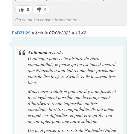
J’aime
J’aime
0
0
pas
On se dit les choses franchement.
FaBZH29
a écrit
le 07/08/2023 à 13:42
Antholink a écrit :
Ouai enfin pour cette histoire de rétro-
compatibilité, je pense qu’on est tous d’accord
que Nintendo a tout intérêt que leur prochaine
console lise les jeux Switch, et ils le savent très
bien.
Mais entre vouloir et pouvoir il y’a un fossé, et
il est également possible que le changement
d’hardware rende impossible ou très
compliqué la rétro-compatibilité. Ils ont même
évoqué ces difficultés, et peut-être qu’ils vont
devoir opter pour une autre solution.
On peut penser à se servir du Nintendo Online