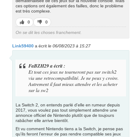
dématérialisée de ces jeux sur la nouvelle console. Mais
ces options ont également des failles, donc le problème
est très complexe.
J’aime
J’aime
0
0
pas
On se dit les choses franchement.
Link59400
a écrit
le 06/08/2023 à 15:27
FaBZH29 a écrit :
Et tout ces jeux ne tourneront pas sur switch2
via une retrocompatibilité. Je ne peux y croire.
Autrement il faut mieux attendre et les acheter
sur la sw2
La Switch 2, on entends parlé d'elle en rumeur depuis
2017, vous voulez pas tout simplement attendre une
annonce officiel de Nintendo plutôt que de toujours
rabâcher elle arrive bientôt.
Et vu comment Nintendo tiens a la Switch, je pense pas
qu'ils feront l'erreur de pas rendre compatible ses jeux