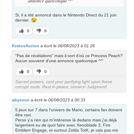
annonce quelconque ^^'
Si, il a été annoncé dans le Nintendo Direct du 21 juin
😉
dernier.
J’aime
J’aime
0
0
pas
KratosAurion
a écrit
le 06/08/2023 à 01:26
"Pas de révélations" mais il sort d'où ce Princess Peach?
Aucun souvenir d'une annonce quelconque ^^'
J’aime
J’aime
0
0
pas
Sacred powers, cast your purifying light upon these
corrupt souls. Rest in peace, sinners! Judgment!
abysson
a écrit
le 06/08/2023 à 00:33
5 jeux sur 7 dans l'univers de Mario, certains fan doivent
être ravi.
Perso y'a rien qui m'intéresse là dedans mais j'ai déjà
largement eu de quoi faire avec Xenoblade 3, Fire
Emblem Engage, et surtout Zelda TotK, je vais pas me