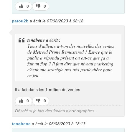
J’aime
J’aime
0
0
pas
patou2b
a écrit
le 07/08/2023 à 08:18
tenabene a écrit :
Tiens d'ailleurs a-t-on des nouvelles des ventes
de Metroid Prime Remastered ? Est-ce que le
public a répondu présent ou est-ce que ça a
fait un flop ? Il faut dire que niveau marketing
c'était une stratégie très très particulière pour
ce jeu...
Il a fait dans les 1 million de ventes
J’aime
J’aime
0
0
pas
Désolé si je fais des fautes d'orthographes.
tenabene
a écrit
le 06/08/2023 à 18:13