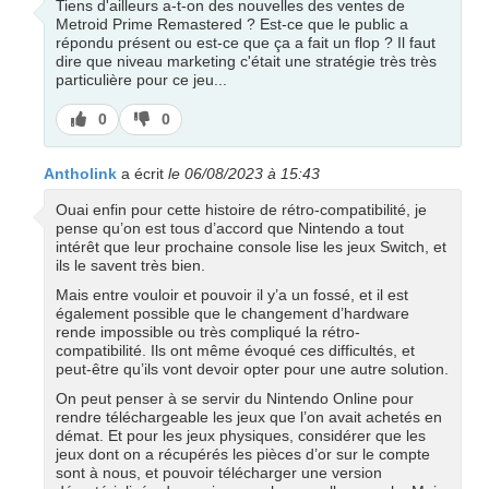
Tiens d'ailleurs a-t-on des nouvelles des ventes de
Metroid Prime Remastered ? Est-ce que le public a
répondu présent ou est-ce que ça a fait un flop ? Il faut
dire que niveau marketing c'était une stratégie très très
particulière pour ce jeu...
J’aime
J’aime
0
0
pas
Antholink
a écrit
le 06/08/2023 à 15:43
Ouai enfin pour cette histoire de rétro-compatibilité, je
pense qu’on est tous d’accord que Nintendo a tout
intérêt que leur prochaine console lise les jeux Switch, et
ils le savent très bien.
Mais entre vouloir et pouvoir il y’a un fossé, et il est
également possible que le changement d’hardware
rende impossible ou très compliqué la rétro-
compatibilité. Ils ont même évoqué ces difficultés, et
peut-être qu’ils vont devoir opter pour une autre solution.
On peut penser à se servir du Nintendo Online pour
rendre téléchargeable les jeux que l’on avait achetés en
démat. Et pour les jeux physiques, considérer que les
jeux dont on a récupérés les pièces d’or sur le compte
sont à nous, et pouvoir télécharger une version