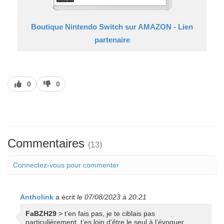
Boutique Nintendo Switch sur AMAZON - Lien
partenaire
J’aime
J’aime
0
0
pas
Commentaires
(13)
Connectez-vous pour commenter
Antholink
a écrit
le 07/08/2023 à 20:21
FaBZH29
> t’en fais pas, je te ciblais pas
particulièrement, t’es loin d’être le seul à l’évoquer.