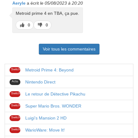
Aeryle
a écrit
le 05/08/2023 à 20:20
Metroid prime 4 en TBA, ça pue.
J’aime
J’aime
0
0
pas
Voir tous les commentaires
Switch
Metroid Prime 4: Beyond
Actu
Nintendo Direct
Switch
Le retour de Détective Pikachu
Switch
Super Mario Bros. WONDER
Switch
Luigi's Mansion 2 HD
Switch
WarioWare: Move It!