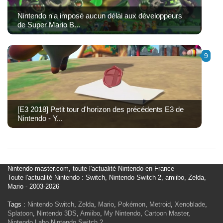
Nintendo n'a imposé aucun délai aux développeurs
de Super Mario B...
9
[E3 2018] Petit tour d'horizon des précédents E3 de
Nintendo - Y...
Nintendo-master.com, toute l'actualité Nintendo en France
Toute l'actualité Nintendo : Switch, Nintendo Switch 2, amiibo, Zelda,
Mario - 2003-2026
Tags :
Nintendo Switch
,
Zelda
,
Mario
,
Pokémon
,
Metroid
,
Xenoblade
,
Splatoon
,
Nintendo 3DS
,
Amiibo
,
My Nintendo
,
Cartoon Master
,
Nintendo Labo
Nintendo Switch 2