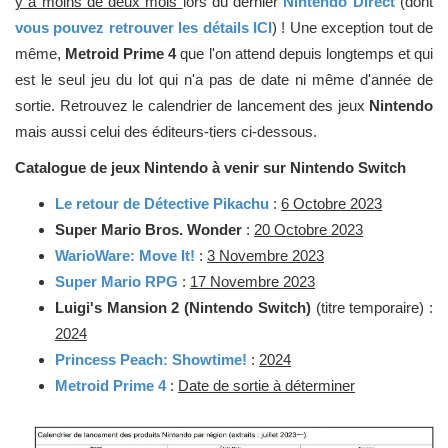
y a moins de deux mois
lors du dernier
Nintendo Direct
(dont
vous pouvez retrouver les détails ICI
) ! Une exception tout de
même,
Metroid Prime 4
que l'on attend depuis longtemps et qui
est le seul jeu du lot qui n'a pas de date ni même d'année de
sortie. Retrouvez le calendrier de lancement des jeux
Nintendo
mais aussi celui des éditeurs-tiers ci-dessous.
Catalogue de jeux Nintendo à venir sur Nintendo Switch
Le retour de Détective Pikachu
:
6 Octobre 2023
Super Mario Bros. Wonder
:
20 Octobre 2023
WarioWare: Move It!
:
3 Novembre 2023
Super Mario RPG
:
17 Novembre 2023
Luigi's Mansion 2 (Nintendo Switch)
(titre temporaire) :
2024
Princess Peach: Showtime!
:
2024
Metroid Prime 4
:
Date de sortie à déterminer