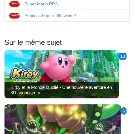
Switch
Super Mario RPG
Switch
Princess Peach: Showtime!
Sur le même sujet
13
Kirby et le Monde Oublié - Une nouvelle aventure en
3D annoncée p...
6