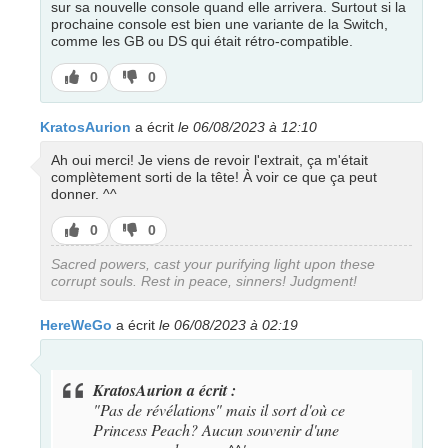
sur sa nouvelle console quand elle arrivera. Surtout si la
prochaine console est bien une variante de la Switch,
comme les GB ou DS qui était rétro-compatible.
J’aime
J’aime
0
0
pas
KratosAurion
a écrit
le 06/08/2023 à 12:10
Ah oui merci! Je viens de revoir l'extrait, ça m'était
complètement sorti de la tête! À voir ce que ça peut
donner. ^^
J’aime
J’aime
0
0
pas
Sacred powers, cast your purifying light upon these
corrupt souls. Rest in peace, sinners! Judgment!
HereWeGo
a écrit
le 06/08/2023 à 02:19
KratosAurion a écrit :
"Pas de révélations" mais il sort d'où ce
Princess Peach? Aucun souvenir d'une