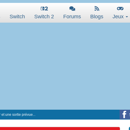
s
Switch
Switch 2
Forums
Blogs
Jeux
 et une sortie prévue...