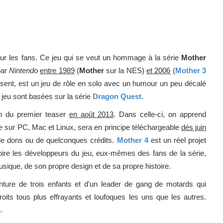
our les fans. Ce jeu qui se veut un hommage à la série
Mother
par
Nintendo
entre 1989
(
Mother
sur la NES)
et 2006
(
Mother 3
ent, est un jeu de rôle en solo avec un humour un peu décalé
 jeu sont basées sur la série
Dragon Quest
.
on du premier teaser
en août 2013
. Dans celle-ci, on apprend
one sur PC, Mac et Linux, sera en principe téléchargeable
dés juin
té de dons ou de quelconques crédits.
Mother 4
est un réel projet
ire les développeurs du jeu, eux-mêmes des fans de la série,
sique, de son propre design et de sa propre histoire.
'aventure de trois enfants et d'un leader de gang de motards qui
roits tous plus effrayants et loufoques les uns que les autres.
4
.