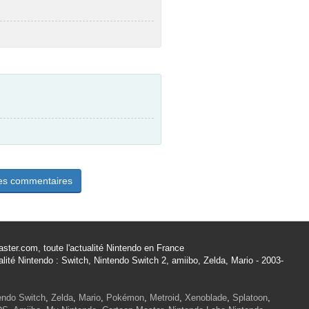
les commentaires
ster.com, toute l'actualité Nintendo en France
alité Nintendo : Switch, Nintendo Switch 2, amiibo, Zelda, Mario - 2003-
endo Switch
,
Zelda
,
Mario
,
Pokémon
,
Metroid
,
Xenoblade
,
Splatoon
,