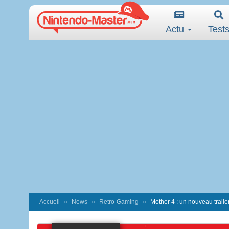
Actu
Test
Accueil
News
Retro-Gaming
Mother 4 : un nouveau trailer