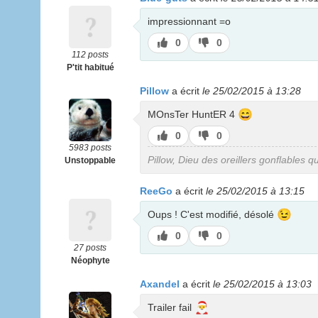
impressionnant =o
J’aime
J’aime
0
0
pas
112 posts
P'tit habitué
Pillow
a écrit
le 25/02/2015 à 13:28
😄
MOnsTer HuntER 4
J’aime
J’aime
0
0
pas
5983 posts
Pillow, Dieu des oreillers gonflables qu
Unstoppable
ReeGo
a écrit
le 25/02/2015 à 13:15
😉
Oups ! C'est modifié, désolé
J’aime
J’aime
0
0
pas
27 posts
Néophyte
Axandel
a écrit
le 25/02/2015 à 13:03
🎅
Trailer fail