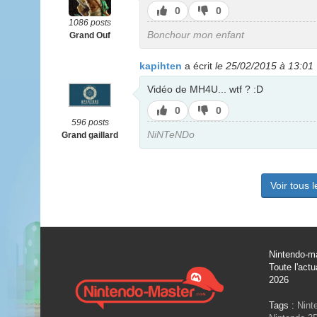
J’aime
J’aime
0
0
pas
1086 posts
Bonchour mon enfant
Grand Ouf
kapihten
a écrit
le 25/02/2015 à 13:01
Vidéo de MH4U... wtf ? :D
J’aime
J’aime
0
0
pas
596 posts
NiNTeNDo
Grand gaillard
Voir tous 
Nintendo-ma
Toute l'actu
2026
Tags :
Nint