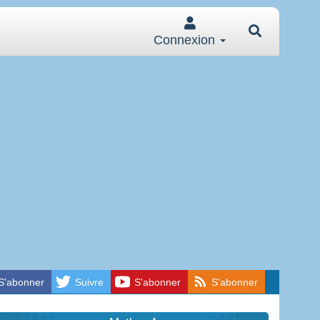
Connexion
S'abonner
Suivre
S'abonner
S'abonner