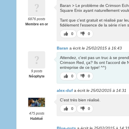
Baran > Le problème de Crimson Echoe 
Square Enix ayant naturellement voulu
6876 posts
Tant que c'est gratuit et réalisé par l
Membre en or
fidèlement l'essence de la série n'en 
J’aime
J’aime
0
0
pas
Baran
a écrit
le 25/02/2015 à 16:43
Attendez, c'est pas un truc à se pren
Crimson Red, ça? Ils ont l'accord de 
entreprise de ce type! ^^)
9 posts
J’aime
J’aime
0
0
Néophyte
pas
alex-duf
a écrit
le 25/02/2015 à 14:31
C'est très bien réalisé.
J’aime
J’aime
0
0
pas
475 posts
Habitué
Blue-guts
a écrit
le 25/02/2015 à 14:3