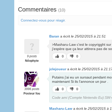
Commentaires
(10)
Connectez-vous pour réagir.
Baran
a écrit
le 25/02/2015 à 21:51
>Masharu-Law c'est le copyrigght sur
j'espère que ça leur attirera pas de so
J’aime
J’aime
0
0
9 posts
pas
Néophyte
jclejoueur
a écrit
le 25/02/2015 à 21:1
Putains j'ai eu un sursaut pendant mo
maintenant Si ils l'annonce un jour .
J’aime
J’aime
0
0
3996 posts
pas
Posteur fou
Code ami (Compte Nintendo Eu):SW
Masharu-Law
a écrit
le 25/02/2015 à 