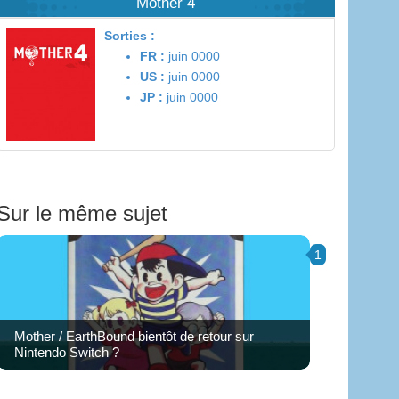
Mother 4
Sorties :
FR :
juin 0000
US :
juin 0000
JP :
juin 0000
Sur le même sujet
1
Mother / EarthBound bientôt de retour sur
Nintendo Switch ?