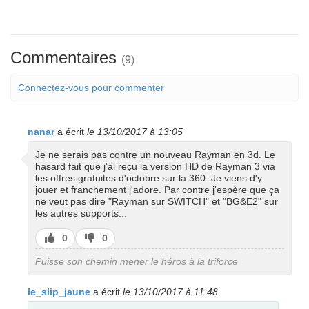
Commentaires
(9)
Connectez-vous pour commenter
nanar
a écrit
le 13/10/2017 à 13:05
Je ne serais pas contre un nouveau Rayman en 3d. Le
hasard fait que j'ai reçu la version HD de Rayman 3 via
les offres gratuites d'octobre sur la 360. Je viens d'y
jouer et franchement j'adore. Par contre j'espère que ça
ne veut pas dire "Rayman sur SWITCH" et "BG&E2" sur
les autres supports...
J’aime
J’aime
0
0
pas
Puisse son chemin mener le héros à la triforce
le_slip_jaune
a écrit
le 13/10/2017 à 11:48