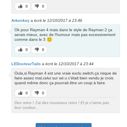
J’aime
J’aime
0
0
pas
Arkenkey
a écrit
le 12/10/2017 à 23:46
Ok pour Rayman 4 mais dans le style de Rayman 2 ça
serais mieux, avec de l'humour mais pas excessivement
🙂
comme dans le 3
J’aime
J’aime
0
0
pas
LEDocteurTails
a écrit
le 12/10/2017 à 23:44
Oula,si Rayman 4 est une vraie exclu switch,ça risque de
faire assez mal,celui sur wii u c'était bien vendu je crois
quand même donc ça pourrait être un coup à faire.
J’aime
J’aime
0
0
pas
Des reins ! J'ai des nouveaux reins ! Et je n'aime pas
leur couleur...