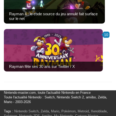
Rayman 4 : le code source du jeu annulé fait surface
sur le net
10
Rayman fête ses 30 ans sur Twitter / X
Nintendo-master.com, toute l'actualité Nintendo en France
Toute l'actualité Nintendo : Switch, Nintendo Switch 2, amiibo, Zelda,
Mario - 2003-2026
Tags :
Nintendo Switch
,
Zelda
,
Mario
,
Pokémon
,
Metroid
,
Xenoblade
,
Splatoon
,
Nintendo 3DS
,
Amiibo
,
My Nintendo
,
Cartoon Master
,