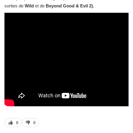
sorties de
Wild
et de
Beyond Good & Evil 2).
J’aime
J’aime
0
0
pas