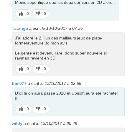
Moins soporifique que les deux derniers en 2D alors...
J’aime
J’aime
0
0
pas
Tatanga
a écrit
le 13/10/2017 à 07:36
J'ai adoré le 2, l'un des meilleurs jeux de plate-
forme/aventure 3d mon avis.
Le genre est devenu rare, donc super nouvelle si
rayman revient en 3D.
J’aime
J’aime
0
0
pas
thm077
a écrit
le 13/10/2017 à 02:55
D'ici la on aura passé 2020 et Ubisoft aura été racheter
!!
J’aime
J’aime
0
0
pas
wildy
a écrit
le 13/10/2017 à 00:49