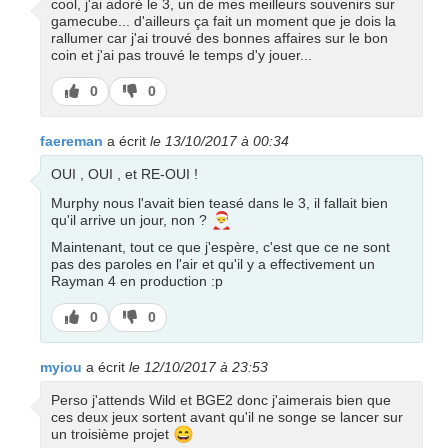
cool, j'ai adoré le 3, un de mes meilleurs souvenirs sur
gamecube... d'ailleurs ça fait un moment que je dois la
rallumer car j'ai trouvé des bonnes affaires sur le bon
coin et j'ai pas trouvé le temps d'y jouer...
J’aime
J’aime
0
0
pas
faereman
a écrit
le 13/10/2017 à 00:34
OUI , OUI , et RE-OUI !
Murphy nous l'avait bien teasé dans le 3, il fallait bien
🎅
qu'il arrive un jour, non ?
Maintenant, tout ce que j'espère, c'est que ce ne sont
pas des paroles en l'air et qu'il y a effectivement un
Rayman 4 en production :p
J’aime
J’aime
0
0
pas
myiou
a écrit
le 12/10/2017 à 23:53
Perso j'attends Wild et BGE2 donc j'aimerais bien que
ces deux jeux sortent avant qu'il ne songe se lancer sur
😄
un troisième projet