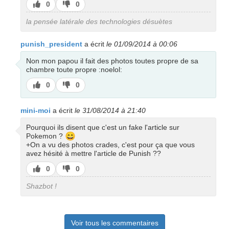
J’aime
J’aime
0
0
pas
la pensée latérale des technologies désuètes
punish_president
a écrit
le 01/09/2014 à 00:06
Non mon papou il fait des photos toutes propre de sa
chambre toute propre :noelol:
J’aime
J’aime
0
0
pas
mini-moi
a écrit
le 31/08/2014 à 21:40
Pourquoi ils disent que c'est un fake l'article sur
😄
Pokemon ?
+On a vu des photos crades, c'est pour ça que vous
avez hésité à mettre l'article de Punish ??
J’aime
J’aime
0
0
pas
Shazbot !
Voir tous les commentaires