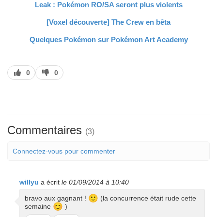
Leak : Pokémon RO/SA seront plus violents
[Voxel découverte] The Crew en bêta
Quelques Pokémon sur
Pokémon Art Academy
J’aime
J’aime
0
0
pas
Commentaires
(3)
Connectez-vous pour commenter
willyu
a écrit
le 01/09/2014 à 10:40
🙂
bravo aux gagnant !
(la concurrence était rude cette
😊
semaine
)