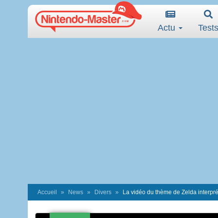
Actu
Test
Accueil
News
Divers
La vidéo du thème de Zelda interprét