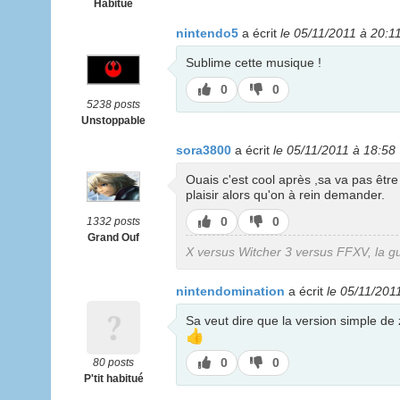
Habitué
nintendo5
a écrit
le 05/11/2011 à 20:1
Sublime cette musique !
J’aime
J’aime
0
0
pas
5238 posts
Unstoppable
sora3800
a écrit
le 05/11/2011 à 18:58
Ouais c'est cool après ,sa va pas être
plaisir alors qu'on à rein demander.
J’aime
J’aime
0
0
1332 posts
pas
Grand Ouf
X versus Witcher 3 versus FFXV, la g
nintendomination
a écrit
le 05/11/201
Sa veut dire que la version simple de 
👍
J’aime
J’aime
0
0
80 posts
pas
P'tit habitué