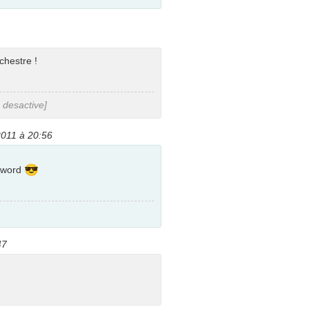
chestre !
n desactive]
2011 à 20:56
😎
 Sword
47