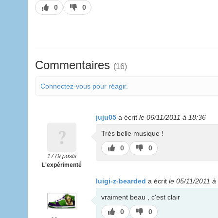
J’aime
J’aime
0
0
pas
Commentaires
(16)
Connectez-vous pour réagir.
juju05
a écrit
le 06/11/2011 à 18:36
Très belle musique !
J’aime
J’aime
0
0
pas
1779 posts
L'expérimenté
luigi-z-bearded
a écrit
le 05/11/2011 à
vraiment beau , c'est clair
J’aime
J’aime
0
0