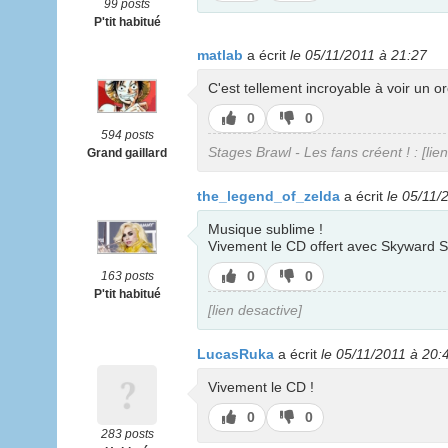
pas
99 posts
P'tit habitué
matlab
a écrit
le 05/11/2011 à 21:27
C'est tellement incroyable à voir un or
J’aime
J’aime
0
0
pas
594 posts
Stages Brawl - Les fans créent ! : [lie
Grand gaillard
the_legend_of_zelda
a écrit
le 05/11/
Musique sublime !
Vivement le CD offert avec Skyward
J’aime
J’aime
0
0
163 posts
pas
P'tit habitué
[lien desactive]
LucasRuka
a écrit
le 05/11/2011 à 20:
Vivement le CD !
J’aime
J’aime
0
0
pas
283 posts