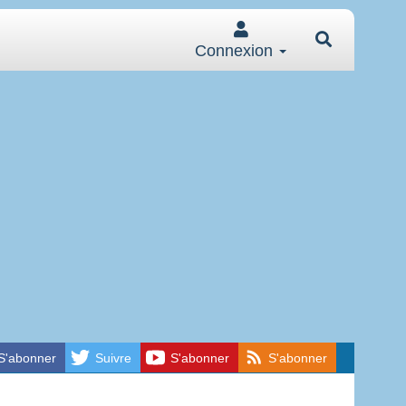
Connexion
S'abonner
Suivre
S'abonner
S'abonner