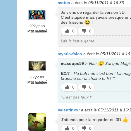
motus
a écrit
le 05/11/2011 à 16:53
Je viens de regarder la version 3D.
C'est stupide mais j'avais presque en
😂
des frissons
!
202 posts
J’aime
J’aime
0
0
P'tit habitué
pas
Life is just a game
mystic-falco
a écrit
le 05/11/2011 à 16
🙁
maxoups59
>
Voui
J'ai que Magie
EDIT
: Ha bah non c'est bon ! La magie
69 posts
branché sur la chaine hi-fi ! **
P'tit habitué
J’aime
J’aime
0
0
pas
"C'est pas faux !"
Valentinxvr
a écrit
le 05/11/2011 à 16:
👍
J'attends pour la regarder en 3D
J’aime
J’aime
0
0