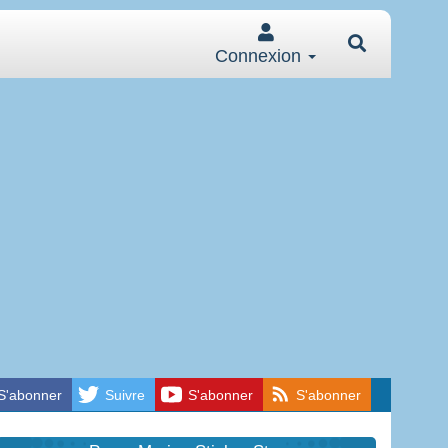
Connexion
S'abonner
Suivre
S'abonner
S'abonner