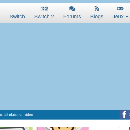
s
Switch
Switch 2
Forums
Blogs
Jeux
 fait plaisir en vidéo