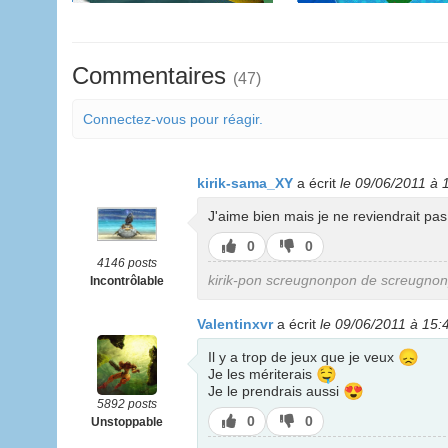
Commentaires
(47)
Connectez-vous pour réagir.
kirik-sama_XY
a écrit
le 09/06/2011 à 
J'aime bien mais je ne reviendrait pas 
J’aime
J’aime
0
0
pas
4146 posts
kirik-pon screugnonpon de screugno
Incontrôlable
Valentinxvr
a écrit
le 09/06/2011 à 15:
😞
Il y a trop de jeux que je veux
🤤
Je les mériterais
😍
Je le prendrais aussi
5892 posts
J’aime
J’aime
0
0
Unstoppable
pas