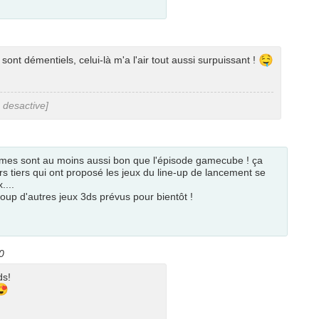
🤤
 démentiels, celui-là m'a l'air tout aussi surpuissant !
n desactive]
ismes sont au moins aussi bon que l'épisode gamecube ! ça
rs tiers qui ont proposé les jeux du line-up de lancement se
....
p d'autres jeux 3ds prévus pour bientôt !
0
ds!
😍