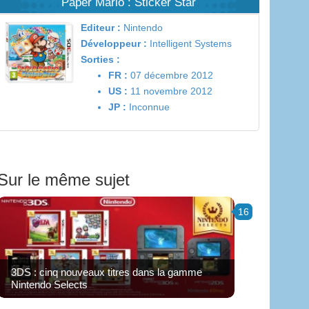
Paper Mario : Sticker Star
Editeur :
Nintendo
Développeur :
Intelligent Systems
Sorties :
FR :
07 décembre 2012
US :
11 novembre 2012
JP :
Inconnue
Sur le même sujet
16
3DS : cinq nouveaux titres dans la gamme
Nintendo Selects