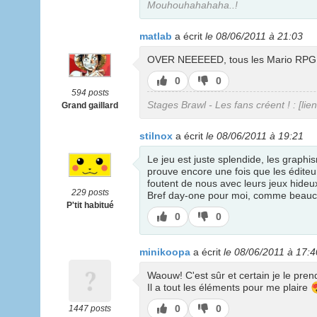
Mouhouhahahaha..!
matlab
a écrit
le 08/06/2011 à 21:03
OVER NEEEEED, tous les Mario RPG sont
J’aime
J’aime
0
0
pas
594 posts
Stages Brawl - Les fans créent ! : [lie
Grand gaillard
stilnox
a écrit
le 08/06/2011 à 19:21
Le jeu est juste splendide, les graph
prouve encore une fois que les éditeu
foutent de nous avec leurs jeux hideux
229 posts
Bref day-one pour moi, comme beaucou
P'tit habitué
J’aime
J’aime
0
0
pas
minikoopa
a écrit
le 08/06/2011 à 17:4
Waouw! C'est sûr et certain je le pren
Il a tout les éléments pour me plaire
J’aime
J’aime
0
0
1447 posts