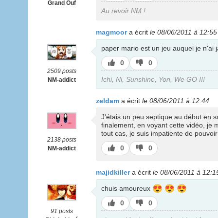
pas
Grand Ouf
Au revoir NM !
magmoor
a écrit
le 08/06/2011 à 12:55
paper mario est un jeu auquel je n'ai 
J’aime
J’aime
0
0
pas
2509 posts
Ichi, Ni, Sunshine, Yon, We GO !!!
NM-addict
zeldam
a écrit
le 08/06/2011 à 12:44
J'étais un peu septique au début en sa
finalement, en voyant cette vidéo, je 
tout cas, je suis impatiente de pouvoir
2138 posts
J’aime
J’aime
0
0
NM-addict
pas
majidkiller
a écrit
le 08/06/2011 à 12:1
😍
😍
😍
chuis amoureux
J’aime
J’aime
0
0
pas
91 posts