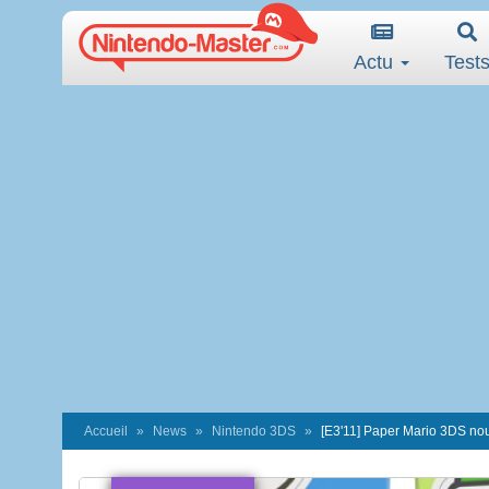
Actu
Test
Accueil
News
Nintendo 3DS
[E3'11] Paper Mario 3DS nous