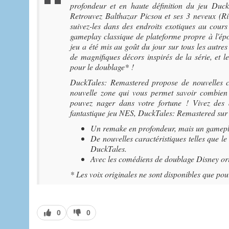
profondeur et en haute définition du jeu Duc
Retrouvez Balthazar Picsou et ses 3 neveux (Rir
suivez-les dans des endroits exotiques au cours
gameplay classique de plateforme propre à l'épo
jeu a été mis au goût du jour sur tous les autre
de magnifiques décors inspirés de la série, et 
pour le doublage* !
DuckTales: Remastered propose de nouvelles car
nouvelle zone qui vous permet savoir combien
pouvez nager dans votre fortune ! Vivez des 
fantastique jeu NES, DuckTales: Remastered sur
Un remake en profondeur, mais un gameplay
De nouvelles caractéristiques telles que le
DuckTales.
Avec les comédiens de doublage Disney o
* Les voix originales ne sont disponibles que pour
J’aime
J’aime
0
0
pas