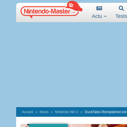
Actu
Test
Accueil
News
Nintendo Wii U
DuckTales Remastered est e