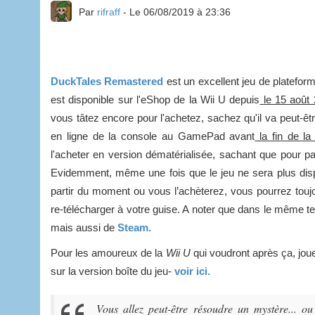
Par
rifraff
- Le 06/08/2019 à 23:36
DuckTales Remastered
est un excellent jeu de plateform
est disponible sur l'eShop de la Wii U depuis
le 15 août
vous tâtez encore pour l'achetez, sachez qu'il va peut-être 
en ligne de la console au GamePad avant
la fin de l
l'acheter en version dématérialisée, sachant que pour par
Evidemment, même une fois que le jeu ne sera plus dispo
partir du moment ou vous l’achèterez, vous pourrez touj
re-télécharger à votre guise. A noter que dans le même te
mais aussi de
Steam
.
Pour les amoureux de la
Wii U
qui voudront après ça, jo
sur la version boîte du jeu-
voir ici.
Vous allez peut-être résoudre un mystère... o