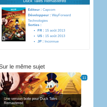
Duck Tales Remastered
Editeur :
Capcom
Développeur :
WayForward
Technologies
Sorties :
FR :
15 août 2013
US :
15 août 2013
JP :
Inconnue
Sur le même sujet
11
Une version boite pour Duck Tales
Remastered