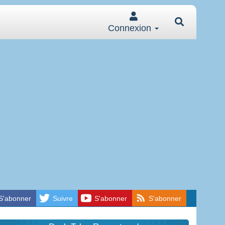
Connexion
S'abonner
Suivre
S'abonner
S'abonner