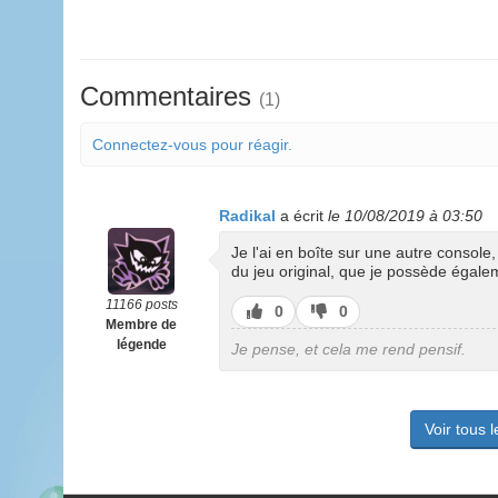
Commentaires
(1)
Connectez-vous pour réagir.
Radikal
a écrit
le 10/08/2019 à 03:50
Je l'ai en boîte sur une autre consol
du jeu original, que je possède égale
11166 posts
J’aime
J’aime
0
0
Membre de
pas
légende
Je pense, et cela me rend pensif.
Voir tous 