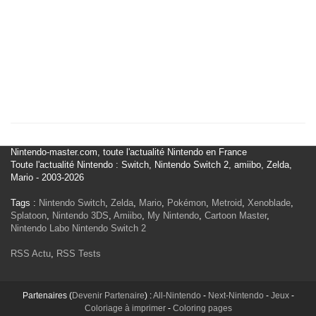
Nintendo-master.com, toute l'actualité Nintendo en France
Toute l'actualité Nintendo : Switch, Nintendo Switch 2, amiibo, Zelda,
Mario - 2003-2026
Tags :
Nintendo Switch
,
Zelda
,
Mario
,
Pokémon
,
Metroid
,
Xenoblade
,
Splatoon
,
Nintendo 3DS
,
Amiibo
,
My Nintendo
,
Cartoon Master
,
Nintendo Labo
Nintendo Switch 2
RSS Actu
,
RSS Tests
Partenaires (
Devenir Partenaire
) :
All-Nintendo
-
Next-Nintendo
-
Jeux
-
Coloriage à imprimer
-
Coloring pages