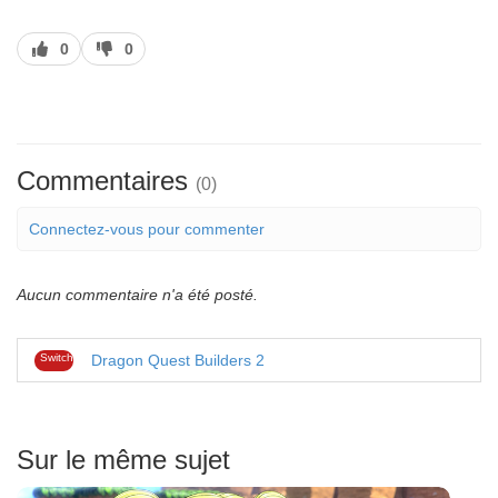
J’aime
J’aime
0
0
pas
Commentaires
(0)
Connectez-vous pour commenter
Aucun commentaire n'a été posté.
Switch
Dragon Quest Builders 2
Sur le même sujet