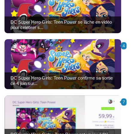
DC Super Hero Girls: Teen Power se lâche en vidéo
pour célébrer s...
4
DC Super Hero Girls: Teen Power confirme sa sortie
ce 4 juin sur...
7