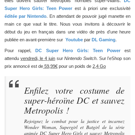
elles doivent sauver Metropolis 'horribles super-vilains.
DC
Super Hero Girls: Teen Power
est à priori une exclusivité
éditée par Nintendo
. En attendant de pouvoir jugé manette en
main ce que vaut le titre. Nous vous invitons à découvrir le
début du jeu en français dans une vidéo de près d'une heure
publiée en avant-première sur
Youtube
par
DL Gaming
.
Pour rappel,
DC Super Hero Girls: Teen Power
est
attendu
vendredi, le 4 juin
sur
Nintendo Switch
. Sur l'eShop son
prix annoncé est de
59,99€
pour un poids de
2,4 Go
Enfilez votre costume de
super-héroïne DC et sauvez
Metropolis !
Rejoignez le combat pour la justice et incarnez
Wonder Woman, Supergirl et Batgirl de la série
animée DC Super Hero Girls et sauvez Metropolis