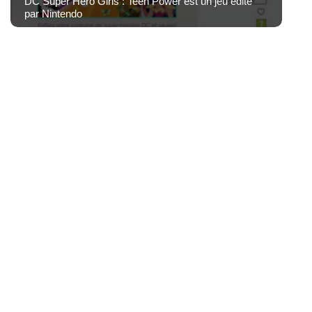
DC Super Hero Girls : Teen Power est un jeu édité
par Nintendo