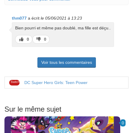
thm077
a écrit
le 05/06/2021 à 13:23
Bien pourri et même pas doublé, ma fille est déçu..
J’aime
J’aime
0
0
pas
Voir tous les commentaires
Switch
DC Super Hero Girls: Teen Power
Sur le même sujet
0