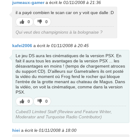
jumeaux-gamer
a écrit
le 01/11/2008 à 21:36
il a payé combien le scan car on y voit que dalle :D
J’aime
J’aime
0
0
pas
Qui veut des champignions à la bolognaise ?
kafei2006
a écrit
le 01/11/2008 à 20:45
Le jeu DS aura les cinématiques de la version PSX. En
fait il aura tous les avantages de la version PSX ... les
désavantages en moins ! (temps de chargement atroces
du support CD). D'ailleurs sur Gametrailers ils ont posté
la vidéo du moment où Frog fend le rocher qui bloque
l'entrée de la grotte menant au chateau de Magus. Dans
la vidéo, on voit la cinématique, comme dans la version
PSX.
J’aime
J’aime
0
0
pas
Cubed3 Limited Staff (Review and Feature Writer,
Moderator and Turquoise Radio Contributor)
hiei
a écrit
le 01/11/2008 à 18:00