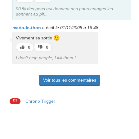
pas
90 % des gens qui donnent des pourcentages les
donnent au pif...
mario-le-thon
a écrit
le 01/11/2008 à 16:48
🤤
Vivement sa sortie
J’aime
J’aime
0
0
pas
I don't help people, I kill them !
Voir tous les commentaires
DS
Chrono Trigger