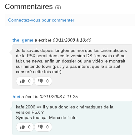
Commentaires
(9)
Connectez-vous pour commenter
the_game
a écrit
le 03/11/2008 à 10:40
Je le savais depuis longtemps moi que les cinématiques
de la PSX serait dans cette version DS j'en avais même
fait une news, enfin un dossier où une vidéo le montrait
sur nintendo town (ps : y a pas intérêt que le site soit
censuré cette fois mdr)
J’aime
J’aime
0
0
pas
hiei
a écrit
le 02/11/2008 à 11:25
kafei2006 => Il y aua donc les cinématiques de la
version PSX ?
Sympas tout ça. Merci de l'info.
J’aime
J’aime
0
0
pas