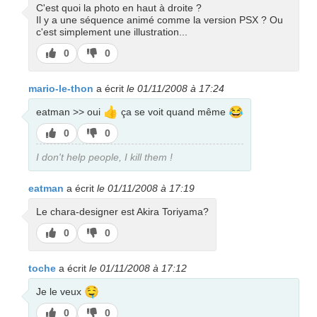
C'est quoi la photo en haut à droite ?
Il y a une séquence animé comme la version PSX ? Ou
c'est simplement une illustration...
J’aime
J’aime
0
0
pas
mario-le-thon
a écrit
le 01/11/2008 à 17:24
👍
😂
eatman >> oui
ça se voit quand même
J’aime
J’aime
0
0
pas
I don't help people, I kill them !
eatman
a écrit
le 01/11/2008 à 17:19
Le chara-designer est Akira Toriyama?
J’aime
J’aime
0
0
pas
toche
a écrit
le 01/11/2008 à 17:12
🤤
Je le veux
J’aime
J’aime
0
0