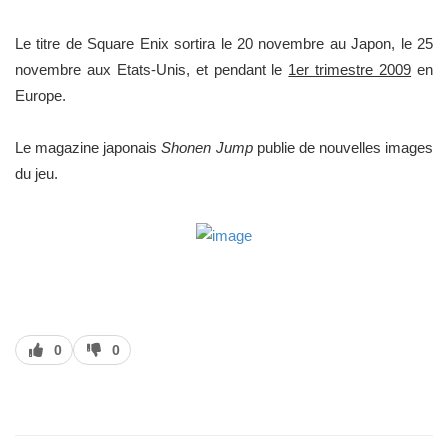
Le titre de Square Enix sortira le 20 novembre au Japon, le 25
novembre aux Etats-Unis, et pendant le
1er trimestre 2009
en
Europe.
Le magazine japonais
Shonen Jump
publie de nouvelles images
du jeu.
J’aime
J’aime
0
0
pas