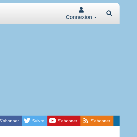
Connexion
S'abonner
Suivre
S'abonner
S'abonner