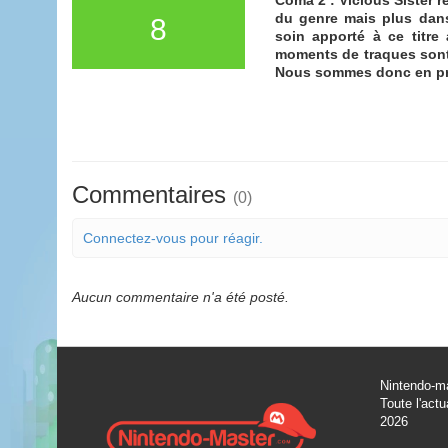
du genre mais plus dans 
8
soin apporté à ce titre
moments de traques sont g
Nous sommes donc en prése
Commentaires
(0)
Connectez-vous pour réagir.
Aucun commentaire n'a été posté.
Nintendo-ma
Toute l'actu
2026