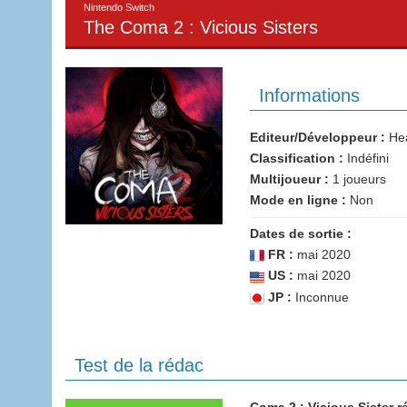
Nintendo Switch
The Coma 2 : Vicious Sisters
Informations
Editeur/Développeur :
Hea
Classification :
Indéfini
Multijoueur :
1 joueurs
Mode en ligne :
Non
Dates de sortie :
FR :
mai 2020
US :
mai 2020
JP :
Inconnue
Test de la rédac
Coma 2 : Vicious Sister r