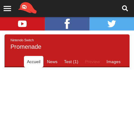
Nintendo Switch
Promenade
Accueil
News
Test (1)
Preview
Images