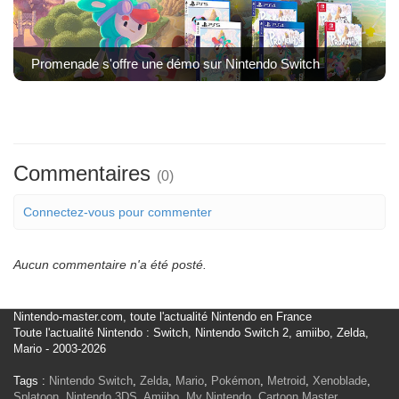
Promenade s'offre une démo sur Nintendo Switch
Commentaires
(0)
Connectez-vous pour commenter
Aucun commentaire n'a été posté.
Nintendo-master.com, toute l'actualité Nintendo en France
Toute l'actualité Nintendo : Switch, Nintendo Switch 2, amiibo, Zelda,
Mario - 2003-2026
Tags :
Nintendo Switch
,
Zelda
,
Mario
,
Pokémon
,
Metroid
,
Xenoblade
,
Splatoon
,
Nintendo 3DS
,
Amiibo
,
My Nintendo
,
Cartoon Master
,