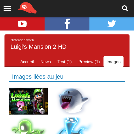
Nintendo Switch
Luigi's Mansion 2 HD
Accueil
News
Test (1)
Preview (1)
Images
Images liées au jeu