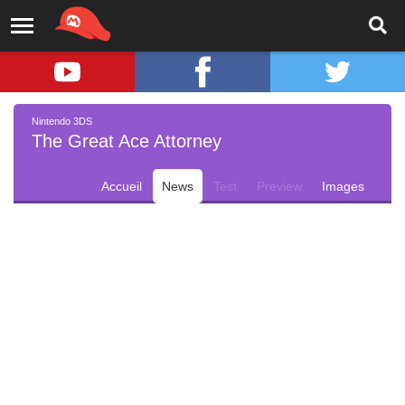
Nintendo 3DS
The Great Ace Attorney
Accueil
News
Test
Preview
Images