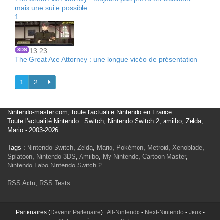
mais une suite possible...
1
3DS
13:23
The Great Ace Attorney : une longue vidéo de présentation
1
2
Nintendo-master.com, toute l'actualité Nintendo en France
Toute l'actualité Nintendo : Switch, Nintendo Switch 2, amiibo, Zelda,
Mario - 2003-2026
Tags :
Nintendo Switch
,
Zelda
,
Mario
,
Pokémon
,
Metroid
,
Xenoblade
,
Splatoon
,
Nintendo 3DS
,
Amiibo
,
My Nintendo
,
Cartoon Master
,
Nintendo Labo
Nintendo Switch 2
RSS Actu
,
RSS Tests
Partenaires (
Devenir Partenaire
) :
All-Nintendo
-
Next-Nintendo
-
Jeux
-