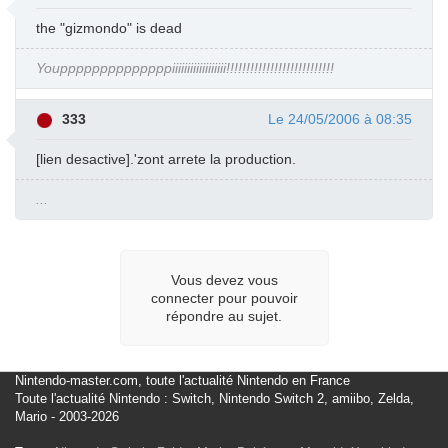
the "gizmondo" is dead
Youppppppppppppppiiiiiiiiiiiiiiiiii!!!!!!!!!!!!!!!!!!!!!!!!!!!
333
Le 24/05/2006 à 08:35
[lien desactive].'zont arrete la production.
...
Vous devez vous
connecter pour pouvoir
répondre au sujet.
Nintendo-master.com, toute l'actualité Nintendo en France
Toute l'actualité Nintendo : Switch, Nintendo Switch 2, amiibo, Zelda,
Mario - 2003-2026