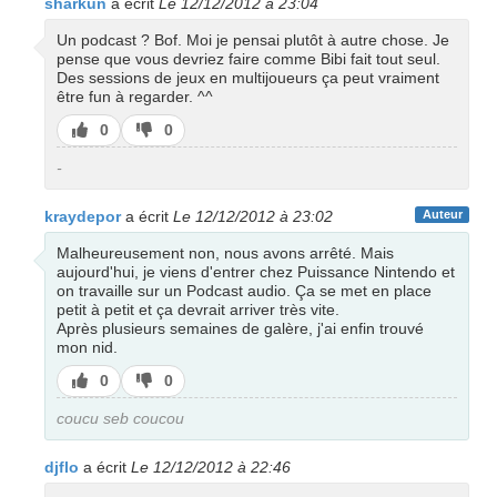
sharkun
a écrit
Le 12/12/2012 à 23:04
Un podcast ? Bof. Moi je pensai plutôt à autre chose. Je
pense que vous devriez faire comme Bibi fait tout seul.
Des sessions de jeux en multijoueurs ça peut vraiment
être fun à regarder. ^^
J’aime
J’aime
0
0
pas
-
kraydepor
a écrit
Le 12/12/2012 à 23:02
Auteur
Malheureusement non, nous avons arrêté. Mais
aujourd'hui, je viens d'entrer chez Puissance Nintendo et
on travaille sur un Podcast audio. Ça se met en place
petit à petit et ça devrait arriver très vite.
Après plusieurs semaines de galère, j'ai enfin trouvé
mon nid.
J’aime
J’aime
0
0
pas
coucu seb coucou
djflo
a écrit
Le 12/12/2012 à 22:46