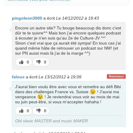
pingoleon3000
a écrit
Le 14/12/2012 à 19:43
Encore un autre site? Tu bouge beaucoup dis donc c'est
dûr te te suivre^^ Mais bon j'ai encore quelques podcast
à écouter je n'en suis qu'au 2e de Culture-JV ^^'
Sinon c'est vrai que ça aurait été sympa! En tous cas j'ai
quand même hâte de retrouver un podcast sur NM! (et
sur PN aussi mais là j'ai de la marge ^^)
J’aime
J’aime
0
0
pas
faloux
a écrit
Le 13/12/2012 à 19:09
Remixeur
J'aurai bien voulu être avec vous et remettre au défi Bibi
😉
dans des challenges France vs. Suisse
! J'aurai ma
😉
vengeance
! Je reviendrai vous voir au mois de mai
ou juin peut-être, si vous m'accepter hahaha !
J’aime
J’aime
0
0
pas
Old slavic MASTER and music MAKER