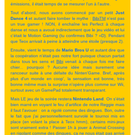
émissions, il était temps de se mesurer l'un à l'autre.
Tout d'abord, nous avons commencé par un petit
Just
Dance 4
et autant faire tomber le mythe :
BibiTM
n'est pas
un true gamer ! NON, il enchaîne les Perfect à chaque
danse et nous a avoué indirectement que le jeu vidéo et lui
c'était le Motion Gaming (tu confirmes Bibi ? =D). Pendant
que Teox arrivait à peine à atteindre une étoile (presque 2).
Ensuite, vient le temps de
Mario Bros U
et autant dire que
la coopération n'était pas notre fort puisque chacun partait
dans tous les sens et
Bibi
venait à chaque fois me faire
chier... pourquoi ? Aucune idée mais surement une
rancoeur suite à une défaite du Ninten'Game. Bref, après
plus d'un monde en coop', la sensation est bonne, très
bonne même mais la surprise n'opère plus comme sur Wii,
surtout avec un GamePad totalement transparant.
Mais LE jeu de la soirée restera
Nintendo Land
. On s'était
bien marré en voyant le feu d'artifice de notre Reggie mais
il faut l'avouer : on a rigolé comme des dingues. Bon, outre
le fait que j'ai personnellement survolé le tournoi mis en
place (en volant la place à Teox hmm), certains mini-jeux
sont vraiment extra ! Passer 1h à jouer à Animal Crossing
en rigolant comme des dingues, ça ne nous était pas arrivé