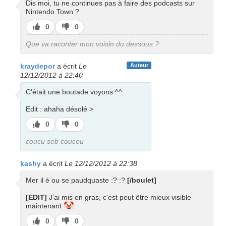
Dis moi, tu ne continues pas à faire des podcasts sur
Nintendo Town ?
J’aime
J’aime
0
0
pas
Que va raconter mon voisin du dessous ?
kraydepor
a écrit
Le
Auteur
12/12/2012 à 22:40
C'était une boutade voyons ^^
Edit : ahaha désolé >
J’aime
J’aime
0
0
pas
coucu seb coucou
kashy
a écrit
Le 12/12/2012 à 22:38
Mer il é ou se paudquaste :? :?
[/boulet]
[EDIT]
J'ai mis en gras, c'est peut être mieux visible
🤡
maintenant
.
J’aime
J’aime
0
0