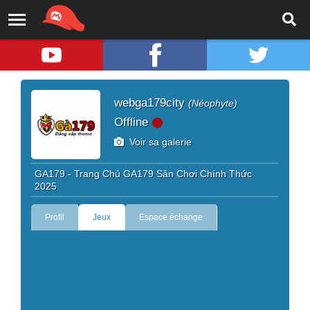
webga179city
(Néophyte)
Offline
Voir sa galerie
GA179 - Trang Chủ GA179 Sân Chơi Chính Thức
2025
Profil
Jeux
Espace échange