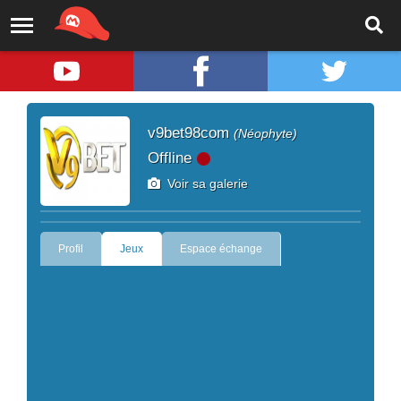
v9bet98com
(Néophyte)
Offline
Voir sa galerie
Profil
Jeux
Espace échange