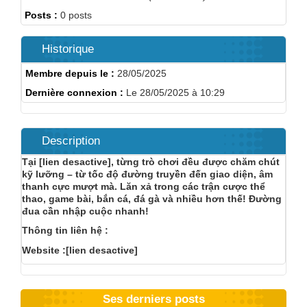
Posts :
0 posts
Historique
Membre depuis le :
28/05/2025
Dernière connexion :
Le 28/05/2025 à 10:29
Description
Tại [lien desactive], từng trò chơi đều được chăm chút
kỹ lưỡng – từ tốc độ đường truyền đến giao diện, âm
thanh cực mượt mà. Lăn xả trong các trận cược thể
thao, game bài, bắn cá, đá gà và nhiều hơn thế! Đường
đua cần nhập cuộc nhanh!
Thông tin liên hệ :
Website :[lien desactive]
Ses derniers posts