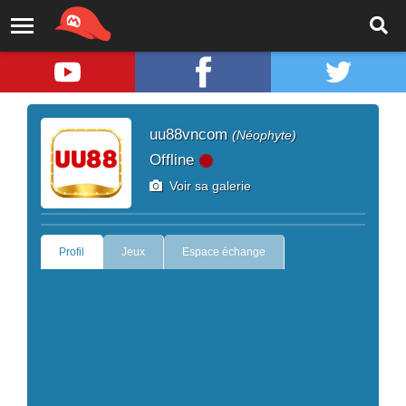
uu88vncom
(Néophyte)
Offline
Voir sa galerie
Profil
Jeux
Espace échange