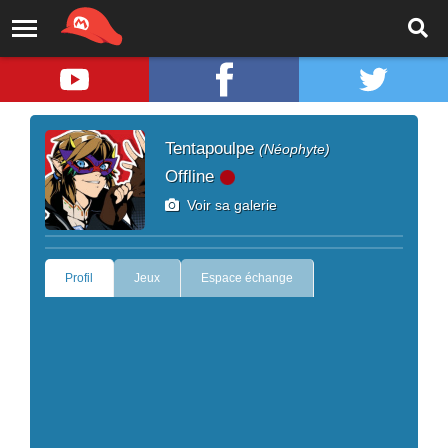
Tentapoulpe
(Néophyte)
Offline
Voir sa galerie
Profil
Jeux
Espace échange