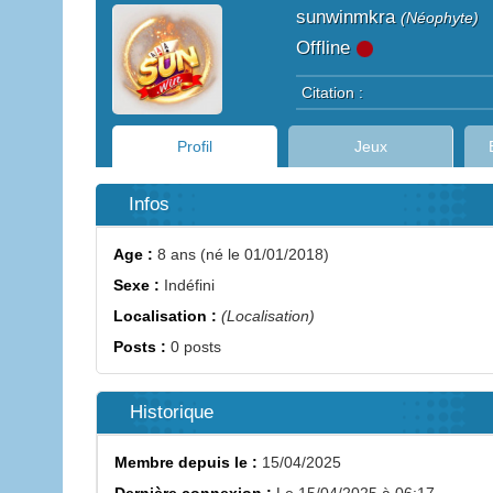
sunwinmkra
(Néophyte)
Offline
Citation :
Profil
Jeux
Infos
Age :
8 ans (né le 01/01/2018)
Sexe :
Indéfini
Localisation :
(Localisation)
Posts :
0 posts
Historique
Membre depuis le :
15/04/2025