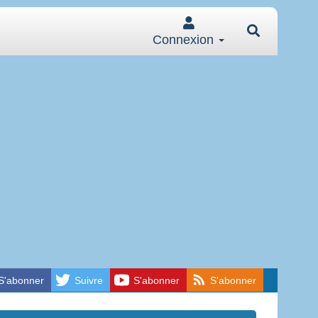
Connexion
S'abonner
Suivre
S'abonner
S'abonner