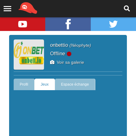
onbettio
(Néophyte)
Offline
Voir sa galerie
Profil
Jeux
Espace échange