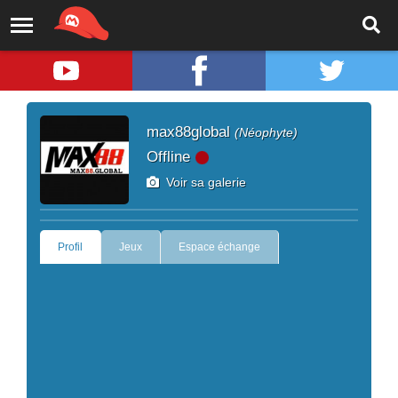
max88global
(Néophyte)
Offline
Voir sa galerie
Profil
Jeux
Espace échange