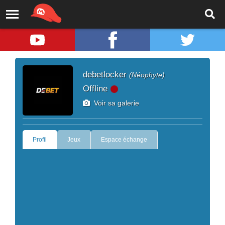
debetlocker
(Néophyte)
Offline
Voir sa galerie
Profil
Jeux
Espace échange