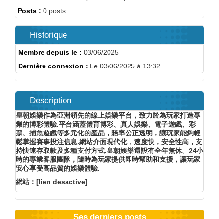
Posts :
0 posts
Historique
Membre depuis le :
03/06/2025
Dernière connexion :
Le 03/06/2025 à 13:32
Description
皇朝娛樂作為亞洲領先的線上娛樂平台，致力於為玩家打造專
業的博彩體驗.平台涵蓋體育博彩、真人娛樂、電子遊戲、彩
票、捕魚遊戲等多元化的產品，賠率公正透明，讓玩家能夠輕
鬆掌握賽事投注信息.網站介面現代化，速度快，安全性高，支
持快速存取款及多種支付方式.皇朝娛樂還設有全年無休、24小
時的專業客服團隊，隨時為玩家提供即時幫助和支援，讓玩家
安心享受高品質的娛樂體驗.
網站：[lien desactive]
Ses derniers posts