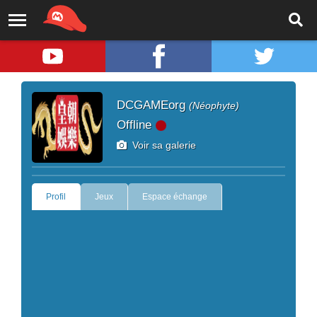
DCGAMEorg
(Néophyte)
Offline
Voir sa galerie
Profil
Jeux
Espace échange