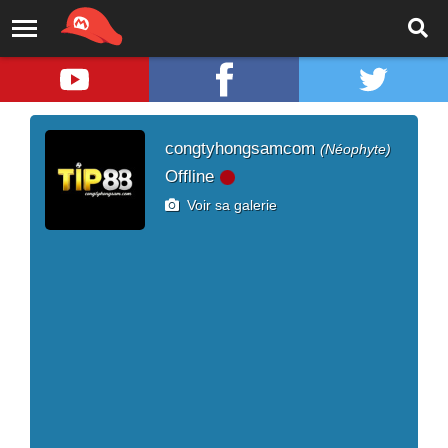
congtyhongsamcom
(Néophyte)
Offline
Voir sa galerie