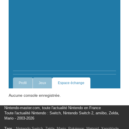
Profil
Jeux
Espace échange
Aucune console enregistrée.
Nintendo-master.com, toute l'actualité Nintendo en France
Toute l'actualité Nintendo : Switch, Nintendo Switch 2, amiibo, Zelda,
Mario - 2003-2026
Tags :
Nintendo Switch
,
Zelda
,
Mario
,
Pokémon
,
Metroid
,
Xenoblade
,