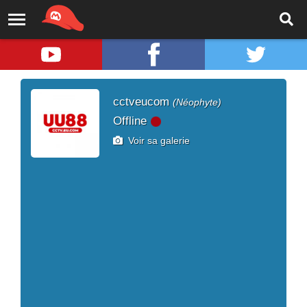
cctveucom
(Néophyte)
Offline
Voir sa galerie